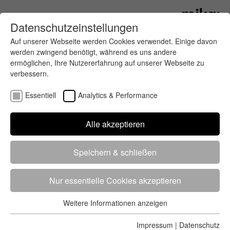
Datenschutzeinstellungen
Auf unserer Webseite werden Cookies verwendet. Einige davon
werden zwingend benötigt, während es uns andere
ermöglichen, Ihre Nutzererfahrung auf unserer Webseite zu
verbessern.
Essentiell
Analytics & Performance
Finde deinen letzten oder nächsten
Alle akzeptieren
Wettkampf
Speichern & schließen
Nur essentielle Cookies akzeptieren
Weitere Informationen anzeigen
Essentiell
5284 Treffer
von 5352 Veranstaltungen
-
Alle
Essentielle Cookies werden für grundlegende Funktionen der
Impressum
|
Datenschutz