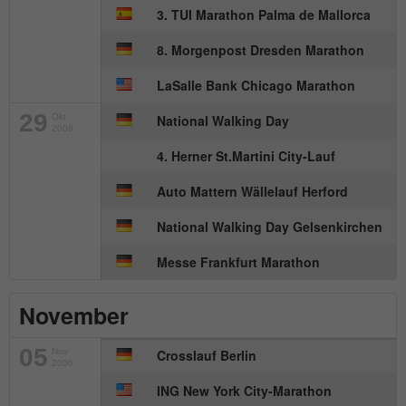
Anbieter
mika-timing.de
3. TUI Marathon Palma de Mallorca
Name
_pk_id#
Laufzeit
1 Monat
8. Morgenpost Dresden Marathon
Anbieter
hk-net.de
Speichert den Zustimmungsstatus des
LaSalle Bank Chicago Marathon
Zweck
Benutzers für Cookies auf der aktuellen
Laufzeit
1 Jahr
29
Okt
National Walking Day
Domäne.
2006
Erfasst Statistiken über Besuche des
4. Herner St.Martini City-Lauf
Benutzers auf der Website, wie z. B. die
Zweck
Anzahl der Besuche, durchschnittliche
Auto Mattern Wällelauf Herford
Verweildauer auf der Website und welche
National Walking Day Gelsenkirchen
Seiten gelesen wurden.
Messe Frankfurt Marathon
Name
MATOMO_SESSID
November
Anbieter
stats.hk-net.de
05
Nov
Crosslauf Berlin
2006
Laufzeit
Session
ING New York City-Marathon