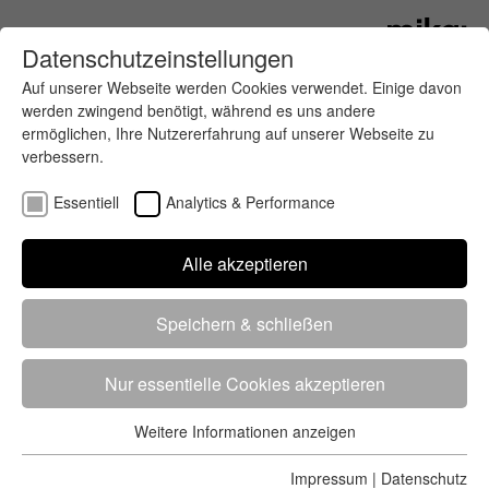
Datenschutzeinstellungen
Auf unserer Webseite werden Cookies verwendet. Einige davon
werden zwingend benötigt, während es uns andere
ermöglichen, Ihre Nutzererfahrung auf unserer Webseite zu
verbessern.
Essentiell
Analytics & Performance
Finde deinen letzten oder nächsten
Alle akzeptieren
Wettkampf
Speichern & schließen
Nur essentielle Cookies akzeptieren
Weitere Informationen anzeigen
Essentiell
5284 Treffer
von 5352 Veranstaltungen
-
Alle
Essentielle Cookies werden für grundlegende Funktionen der
Impressum
|
Datenschutz