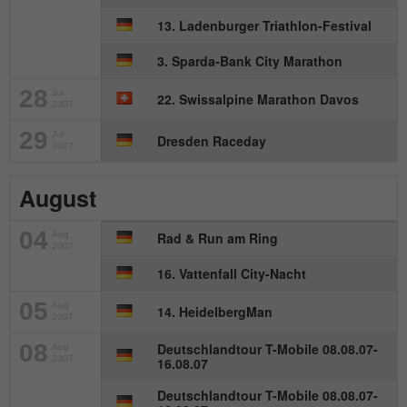
Anbieter
mika-timing.de
13. Ladenburger Triathlon-Festival
Name
_pk_id#
Laufzeit
1 Monat
3. Sparda-Bank City Marathon
Anbieter
hk-net.de
Speichert den Zustimmungsstatus des
28
Jul
22. Swissalpine Marathon Davos
Zweck
Benutzers für Cookies auf der aktuellen
2007
Laufzeit
1 Jahr
Domäne.
29
Jul
Dresden Raceday
2007
Erfasst Statistiken über Besuche des
Benutzers auf der Website, wie z. B. die
August
Zweck
Anzahl der Besuche, durchschnittliche
Verweildauer auf der Website und welche
Seiten gelesen wurden.
04
Aug
Rad & Run am Ring
2007
16. Vattenfall City-Nacht
Name
MATOMO_SESSID
05
Aug
14. HeidelbergMan
2007
Anbieter
stats.hk-net.de
08
Deutschlandtour T-Mobile 08.08.07-
Aug
2007
16.08.07
Laufzeit
Session
Deutschlandtour T-Mobile 08.08.07-