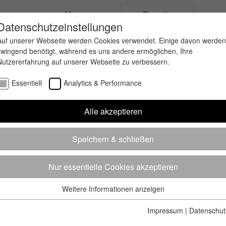
ungen
News
Events
Datenschutzeinstellungen
Auf unserer Webseite werden Cookies verwendet. Einige davon werden
zwingend benötigt, während es uns andere ermöglichen, Ihre
Nutzererfahrung auf unserer Webseite zu verbessern.
Essentiell
Analytics & Performance
Alle akzeptieren
Speichern & schließen
Nur essentielle Cookies akzeptieren
Weitere Informationen anzeigen
Essentiell
Essentielle Cookies werden für grundlegende Funktionen der
Impressum
|
Datenschut
Webseite benötigt. Dadurch ist gewährleistet, dass die Webseite