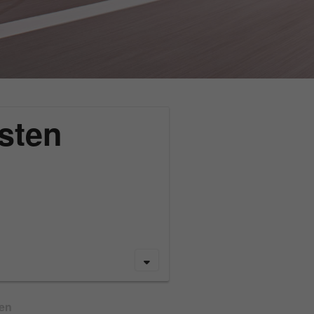
sten
gen