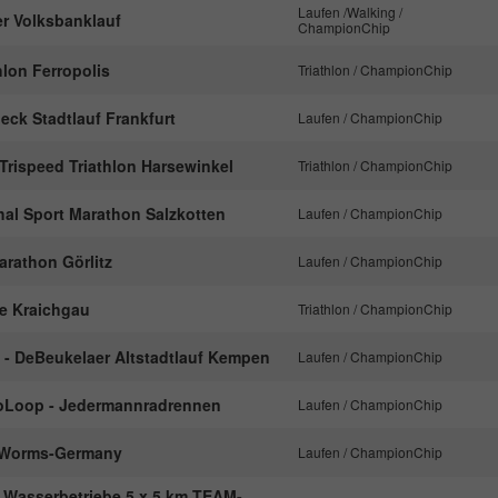
nachzuverfolgen.
Laufen /Walking /
er Volksbanklauf
ChampionChip
thlon Ferropolis
Triathlon / ChampionChip
Name
_ga
eck Stadtlauf Frankfurt
Laufen / ChampionChip
Anbieter
Google Analytics
 Trispeed Triathlon Harsewinkel
Triathlon / ChampionChip
Laufzeit
2 Jahre
hal Sport Marathon Salzkotten
Laufen / ChampionChip
Dieses Cookie wird von Google Analytics
arathon Görlitz
installiert. Das Cookie wird verwendet, um
Laufen / ChampionChip
Besucher-, Sitzungs- und Kampagnendaten zu
ge Kraichgau
Triathlon / ChampionChip
berechnen und die Nutzung der Website für den
Zweck
Analysebericht der Website zu verfolgen. Die
n - DeBeukelaer Altstadtlauf Kempen
Laufen / ChampionChip
Cookies speichern Informationen anonym und
weisen eine randoly generierte Nummer zu, um
oLoop - Jedermannradrennen
Laufen / ChampionChip
eindeutige Besucher zu identifizieren.
1 Worms-Germany
Laufen / ChampionChip
Name
_gid
r Wasserbetriebe 5 x 5 km TEAM-