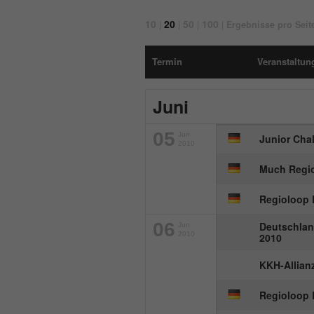
10
20
50
100
|
|
|
|
Ergebnisse pro Seit
Termin
Veranstaltung
Juni
05
Jun
Junior Cha
2010
Much Regio
Regioloop 
06
Deutschlan
Jun
2010
2010
KKH-Allian
Regioloop 