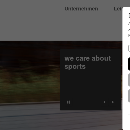
Unternehmen
Leist
we care about
sports