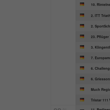
10. Rinteln
2. ITT Tria
2. SportSch
23. Pflüger
3. Klingent
7. Europam
6. Challen
6. Griesso
Much Regi
Tristar 11
11. Berline
Jun