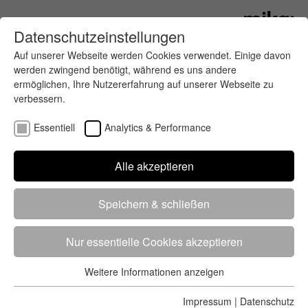
Datenschutzeinstellungen
Auf unserer Webseite werden Cookies verwendet. Einige davon
werden zwingend benötigt, während es uns andere
ermöglichen, Ihre Nutzererfahrung auf unserer Webseite zu
verbessern.
Essentiell
Analytics & Performance
Finde deinen letzten oder nächsten
Alle akzeptieren
Wettkampf
Speichern & schließen
Nur essentielle Cookies akzeptieren
Weitere Informationen anzeigen
Essentiell
5284 Treffer
von 5352 Veranstaltungen
-
Alle
Essentielle Cookies werden für grundlegende Funktionen der
Impressum
|
Datenschutz