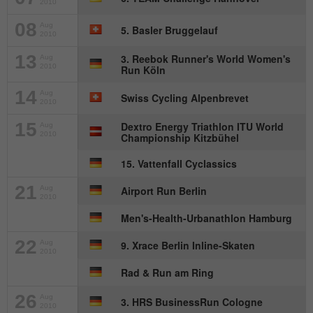
Anbieter
mika-timing.de
2010
Name
_pk_id#
08
Aug
5. Basler Bruggelauf
Laufzeit
1 Monat
2010
Anbieter
hk-net.de
13
3. Reebok Runner's World Women's
Aug
Speichert den Zustimmungsstatus des
2010
Run Köln
Zweck
Benutzers für Cookies auf der aktuellen
Laufzeit
1 Jahr
14
Domäne.
Aug
Swiss Cycling Alpenbrevet
2010
Erfasst Statistiken über Besuche des
15
Dextro Energy Triathlon ITU World
Aug
Benutzers auf der Website, wie z. B. die
2010
Championship Kitzbühel
Zweck
Anzahl der Besuche, durchschnittliche
Verweildauer auf der Website und welche
15. Vattenfall Cyclassics
Seiten gelesen wurden.
21
Aug
Airport Run Berlin
2010
Men's-Health-Urbanathlon Hamburg
Name
MATOMO_SESSID
22
Aug
9. Xrace Berlin Inline-Skaten
2010
Anbieter
stats.hk-net.de
Rad & Run am Ring
Laufzeit
Session
26
Aug
3. HRS BusinessRun Cologne
2010