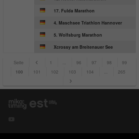
Wird von Matomo genutzt, um
Zweck
Seitenabrufe des Besuchers während der
17. Fulda Marathon
Sitzung nachzuverfolgen.
4. Maschsee Triathlon Hannover
5. Wolfsburg Marathon
Name
_ga
Xcrossy am Breitenauer See
Anbieter
Google Analytics
Seite
1
...
96
97
98
99
Laufzeit
2 Jahre
100
101
102
103
104
...
265
Dieses Cookie wird von Google Analytics
installiert. Das Cookie wird verwendet, um
Besucher-, Sitzungs- und
Kampagnendaten zu berechnen und die
Nutzung der Website für den
Zweck
Analysebericht der Website zu verfolgen.
Die Cookies speichern Informationen
anonym und weisen eine randoly
generierte Nummer zu, um eindeutige