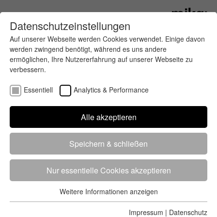
Datenschutzeinstellungen
Auf unserer Webseite werden Cookies verwendet. Einige davon
werden zwingend benötigt, während es uns andere
ermöglichen, Ihre Nutzererfahrung auf unserer Webseite zu
verbessern.
Essentiell
Analytics & Performance
Finde deinen letzten oder nächsten
Alle akzeptieren
Wettkampf
Speichern & schließen
Nur essentielle Cookies akzeptieren
Weitere Informationen anzeigen
Essentiell
5284 Treffer
von 5352 Veranstaltungen
-
Alle
Essentielle Cookies werden für grundlegende Funktionen der
Impressum
|
Datenschutz