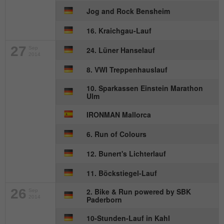
Anbieter
mika-timing.de
Jog and Rock Bensheim
Name
_pk_id#
Laufzeit
1 Monat
16. Kraichgau-Lauf
Anbieter
hk-net.de
Speichert den Zustimmungsstatus des
27
Sep
24. Lüner Hanselauf
2014
Zweck
Benutzers für Cookies auf der aktuellen
Laufzeit
1 Jahr
Domäne.
8. VWI Treppenhauslauf
Erfasst Statistiken über Besuche des
10. Sparkassen Einstein Marathon
Benutzers auf der Website, wie z. B. die
Ulm
Zweck
Anzahl der Besuche, durchschnittliche
IRONMAN Mallorca
Verweildauer auf der Website und welche
Seiten gelesen wurden.
6. Run of Colours
12. Bunert's Lichterlauf
Name
MATOMO_SESSID
11. Böckstiegel-Lauf
Anbieter
stats.hk-net.de
26
2. Bike & Run powered by SBK
Sep
2014
Paderborn
Laufzeit
Session
10-Stunden-Lauf in Kahl