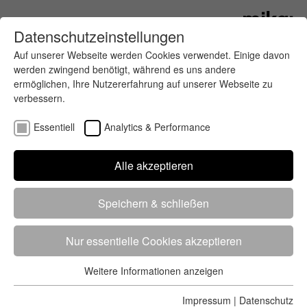
Datenschutzeinstellungen
Auf unserer Webseite werden Cookies verwendet. Einige davon
werden zwingend benötigt, während es uns andere
ermöglichen, Ihre Nutzererfahrung auf unserer Webseite zu
verbessern.
Essentiell
Analytics & Performance
Finde deinen letzten oder nächsten
Alle akzeptieren
Wettkampf
Speichern & schließen
Nur essentielle Cookies akzeptieren
Weitere Informationen anzeigen
Essentiell
5284 Treffer
von 5352 Veranstaltungen
-
Alle
Essentielle Cookies werden für grundlegende Funktionen der
Impressum
|
Datenschutz