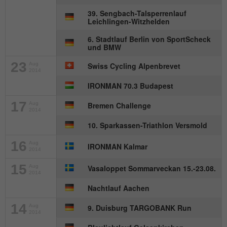
Anbieter
mika-timing.de
39. Sengbach-Talsperrenlauf
Name
_pk_id#
Leichlingen-Witzhelden
Laufzeit
1 Monat
Anbieter
hk-net.de
6. Stadtlauf Berlin von SportScheck
Speichert den Zustimmungsstatus des
und BMW
Zweck
Benutzers für Cookies auf der aktuellen
Laufzeit
1 Jahr
23
Aug
Swiss Cycling Alpenbrevet
Domäne.
2014
Erfasst Statistiken über Besuche des
IRONMAN 70.3 Budapest
Benutzers auf der Website, wie z. B. die
17
Aug
Bremen Challenge
Zweck
Anzahl der Besuche, durchschnittliche
2014
Verweildauer auf der Website und welche
10. Sparkassen-Triathlon Versmold
Seiten gelesen wurden.
16
Aug
IRONMAN Kalmar
2014
Name
MATOMO_SESSID
15
Aug
Vasaloppet Sommarveckan 15.-23.08.
2014
Anbieter
stats.hk-net.de
Nachtlauf Aachen
14
Aug
9. Duisburg TARGOBANK Run
Laufzeit
Session
2014