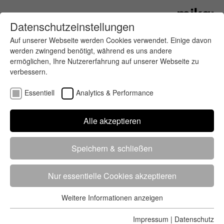
Datenschutzeinstellungen
Auf unserer Webseite werden Cookies verwendet. Einige davon
werden zwingend benötigt, während es uns andere
ermöglichen, Ihre Nutzererfahrung auf unserer Webseite zu
verbessern.
Essentiell
Analytics & Performance
Finde deinen letzten oder nächsten
Alle akzeptieren
Wettkampf
Speichern & schließen
Nur essentielle Cookies akzeptieren
Weitere Informationen anzeigen
Essentiell
5284 Treffer
von 5352 Veranstaltungen
-
Alle
Essentielle Cookies werden für grundlegende Funktionen der
Impressum
|
Datenschutz