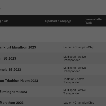
Laufzeit
1 Monat
Name
_pk_id#
e
Speichert den Zustimmungsstatus des
Anbieter
hk-net.de
Zweck
Benutzers für Cookies auf der aktuellen
Veranstalter i
 / Ort
Sportart / Chiptyp
Domäne.
Web
Laufzeit
1 Jahr
Erfasst Statistiken über Besuche des Benutzers
auf der Website, wie z. B. die Anzahl der
Zweck
Besuche, durchschnittliche Verweildauer auf der
ankfurt Marathon 2023
Laufen / ChampionChip
Website und welche Seiten gelesen wurden.
Multisport / Active
in S6 2023
Transponder
Name
MATOMO_SESSID
Multisport / Active
ncia S6 2023
Transponder
Anbieter
stats.hk-net.de
Triathlon / Active
ue Triathlon Neom 2023
Transponder
Laufzeit
Session
Multisport / Active
Birmingham 2023
Transponder
Wird von Matomo genutzt, um Seitenabrufe des
Marathon 2023
Laufen / ChampionChip
Zweck
Besuchers während der Sitzung