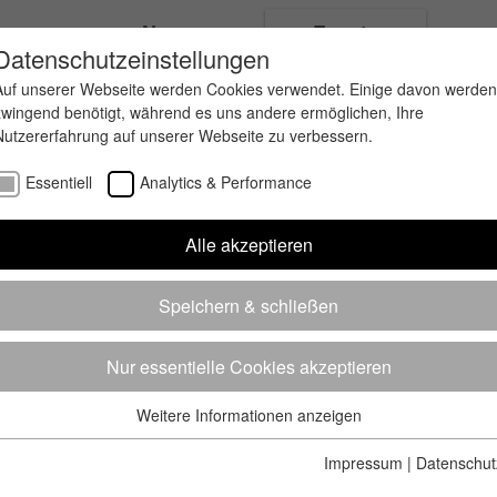
ungen
News
Events
Datenschutzeinstellungen
Auf unserer Webseite werden Cookies verwendet. Einige davon werden
zwingend benötigt, während es uns andere ermöglichen, Ihre
Nutzererfahrung auf unserer Webseite zu verbessern.
Essentiell
Analytics & Performance
Alle akzeptieren
Speichern & schließen
Nur essentielle Cookies akzeptieren
Weitere Informationen anzeigen
Essentiell
Essentielle Cookies werden für grundlegende Funktionen der
Impressum
|
Datenschut
Webseite benötigt. Dadurch ist gewährleistet, dass die Webseite