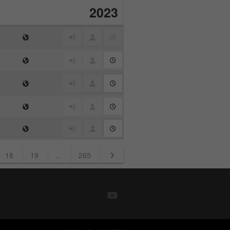
2023
18
19
...
265