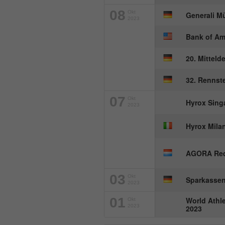
08
Okt
Generali M
2023
Bank of Am
20. Mitteld
32. Rennste
07
Okt
Hyrox Sing
2023
Hyrox Mila
AGORA Red
03
Okt
Sparkassen
2023
01
World Athl
Okt
2023
2023