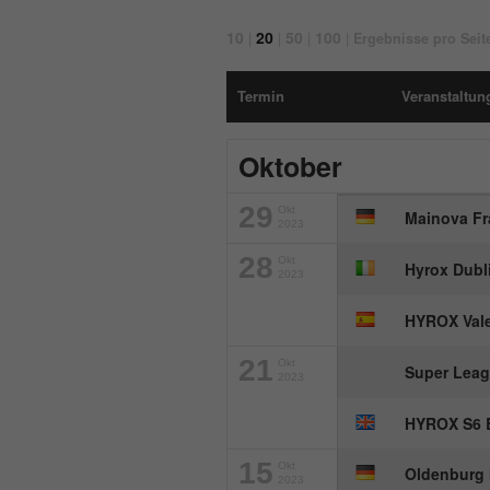
10
20
50
100
|
|
|
|
Ergebnisse pro Seit
Termin
Veranstaltung
Oktober
29
Okt
Mainova Fr
2023
28
Okt
Hyrox Dubl
2023
HYROX Vale
21
Okt
Super Leag
2023
HYROX S6 
15
Okt
Oldenburg 
2023