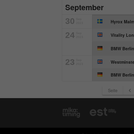
September
30
Sep
Hyrox Malm
2023
24
Sep
Vitality L
2023
BMW Berlin
23
Sep
Westminste
2023
BMW Berlin
Seite