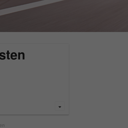
sten
gen