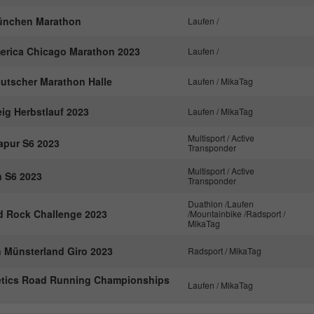
nachzuverfolgen.
ünchen Marathon
Laufen /
erica Chicago Marathon 2023
Laufen /
Name
_ga
eutscher Marathon Halle
Laufen / MikaTag
Anbieter
Google Analytics
ig Herbstlauf 2023
Laufen / MikaTag
Laufzeit
2 Jahre
Multisport / Active
apur S6 2023
Transponder
Dieses Cookie wird von Google Analytics
installiert. Das Cookie wird verwendet, um
Multisport / Active
n S6 2023
Besucher-, Sitzungs- und Kampagnendaten zu
Transponder
berechnen und die Nutzung der Website für den
Zweck
Duathlon /Laufen
Analysebericht der Website zu verfolgen. Die
 Rock Challenge 2023
/Mountainbike /Radsport /
MikaTag
Cookies speichern Informationen anonym und
weisen eine randoly generierte Nummer zu, um
 Münsterland Giro 2023
Radsport / MikaTag
eindeutige Besucher zu identifizieren.
etics Road Running Championships
Laufen / MikaTag
Name
_gid