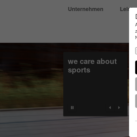
Unternehmen
Leist
we care about
sports