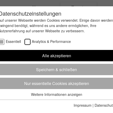
ungen
News
Events
Datenschutzeinstellungen
Auf unserer Webseite werden Cookies verwendet. Einige davon werden
zwingend benötigt, während es uns andere ermöglichen, Ihre
Nutzererfahrung auf unserer Webseite zu verbessern.
Essentiell
Analytics & Performance
Alle akzeptieren
Speichern & schließen
Nur essentielle Cookies akzeptieren
Weitere Informationen anzeigen
Essentiell
Essentielle Cookies werden für grundlegende Funktionen der
Impressum
|
Datenschut
Webseite benötigt. Dadurch ist gewährleistet, dass die Webseite