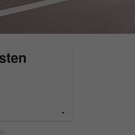
sten
gen