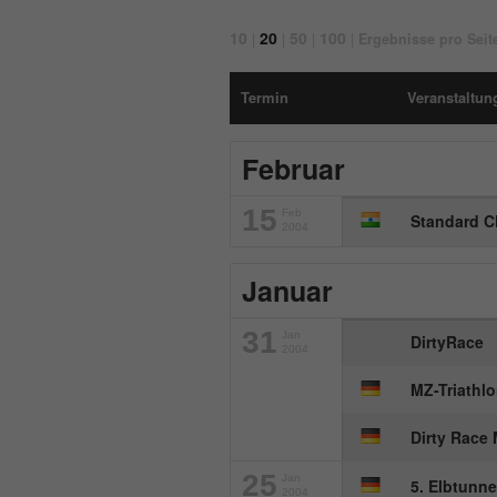
10
20
50
100
|
|
|
|
Ergebnisse pro Seit
Termin
Veranstaltung
Februar
15
Feb
Standard C
2004
Januar
31
Jan
DirtyRace
2004
MZ-Triathl
Dirty Race
25
Jan
5. Elbtunn
2004