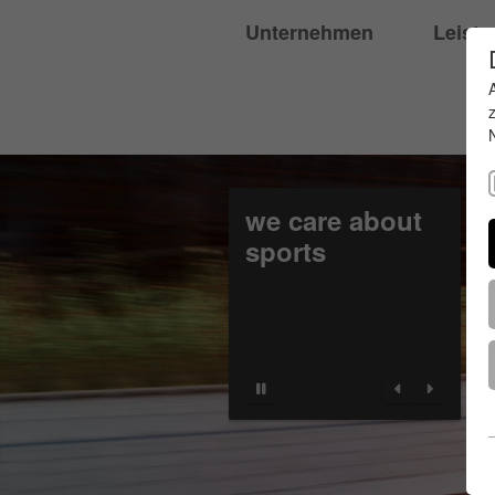
Unternehmen
Leist
we care about
sports