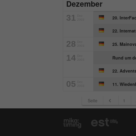
Dezember
31
Dez
20. InterFa
2003
22. Interna
28
Dez
25. Mainova
2003
14
Dez
Rund um d
2003
22. Advent
05
Dez
11. Wiedenb
2003
Seite
1