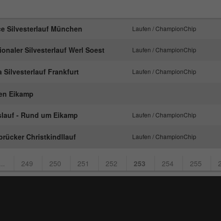
Anbieter
Google Analytics
ce Silvesterlauf München
Laufen / ChampionChip
Laufzeit
1 Tag
tionaler Silvesterlauf Werl Soest
Laufen / ChampionChip
Dieses Cookie wird von Google Analytics
installiert. Das Cookie wird verwendet, um
 Silvesterlauf Frankfurt
Laufen / ChampionChip
Informationen darüber zu speichern, wie
Besucher eine Website nutzen, und hilft bei der
en Eikamp
Zweck
Erstellung eines Analyseberichts darüber, wie es
der Website geht. Die erhobenen Daten
slauf - Rund um Eikamp
Laufen / ChampionChip
umfassen die Anzahl der Besucher, die Quelle,
aus der sie stammen, und die Seiten in
rücker Christkindllauf
Laufen / ChampionChip
anonymisierter Form.
...
249
250
251
252
253
254
255
Name
_gat_UA-57168244-1
Anbieter
Google Analytics