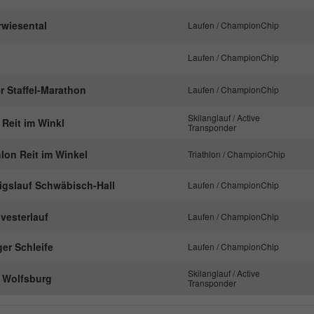
nachzuverfolgen.
rwiesental
Laufen / ChampionChip
Name
_ga
Laufen / ChampionChip
Anbieter
Google Analytics
r Staffel-Marathon
Laufen / ChampionChip
Laufzeit
2 Jahre
Skilanglauf / Active
 Reit im Winkl
Transponder
Dieses Cookie wird von Google Analytics
hlon Reit im Winkel
Triathlon / ChampionChip
installiert. Das Cookie wird verwendet, um
Besucher-, Sitzungs- und Kampagnendaten zu
nigslauf Schwäbisch-Hall
Laufen / ChampionChip
berechnen und die Nutzung der Website für den
Zweck
Analysebericht der Website zu verfolgen. Die
lvesterlauf
Laufen / ChampionChip
Cookies speichern Informationen anonym und
weisen eine randoly generierte Nummer zu, um
er Schleife
Laufen / ChampionChip
eindeutige Besucher zu identifizieren.
Skilanglauf / Active
f Wolfsburg
Transponder
Name
_gid