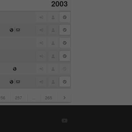
2003
256
257
...
265