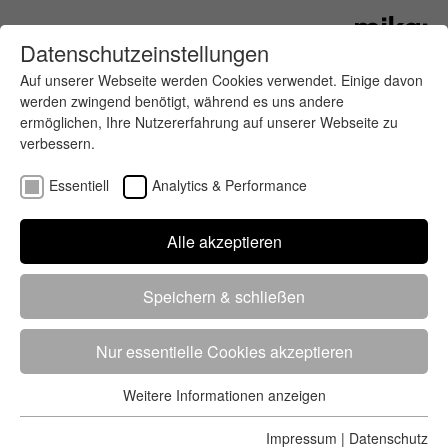
Datenschutzeinstellungen
Auf unserer Webseite werden Cookies verwendet. Einige davon
werden zwingend benötigt, während es uns andere
ermöglichen, Ihre Nutzererfahrung auf unserer Webseite zu
verbessern.
Essentiell
Analytics & Performance
Finde deinen letzten oder nächsten
Alle akzeptieren
Wettkampf
Speichern & schließen
Nur essentielle Cookies akzeptieren
Weitere Informationen anzeigen
Essentiell
5284 Treffer
von 5352 Veranstaltungen
-
Alle
Essentielle Cookies werden für grundlegende Funktionen der
Impressum
|
Datenschutz