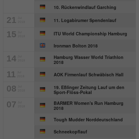
Anbieter
mika-timing.de
10. Rückenwindlauf Garching
Name
_pk_id#
Laufzeit
1 Monat
21
Jul
11. Logabirumer Spendenlauf
2018
Anbieter
hk-net.de
Speichert den Zustimmungsstatus des
15
Jul
ITU World Championship Hamburg
Zweck
Benutzers für Cookies auf der aktuellen
2018
Laufzeit
1 Jahr
Domäne.
Ironman Bolton 2018
Erfasst Statistiken über Besuche des
14
Hamburg Wasser World Triathlon
Jul
Benutzers auf der Website, wie z. B. die
2018
2018
Zweck
Anzahl der Besuche, durchschnittliche
Verweildauer auf der Website und welche
11
Jul
AOK Firmenlauf Schwäbisch Hall
2018
Seiten gelesen wurden.
08
19. Eßlinger Zeitung Lauf um den
Jul
2018
Sport-Flöss-Pokal
Name
MATOMO_SESSID
07
BARMER Women's Run Hamburg
Jul
2018
2018
Anbieter
stats.hk-net.de
Tough Mudder Norddeutschland
Laufzeit
Session
Schneekopflauf