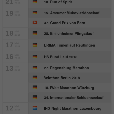
21
Anbieter
mika-timing.de
10. Run of Spirit
2018
Name
_pk_id#
Laufzeit
1 Monat
19
Mai
15. Amrumer Mukoviszidoselauf
2018
Anbieter
hk-net.de
37. Grand Prix von Bern
Speichert den Zustimmungsstatus des
Zweck
Benutzers für Cookies auf der aktuellen
Laufzeit
1 Jahr
18
Mai
28. Emlichheimer Pfingstlauf
Domäne.
2018
Erfasst Statistiken über Besuche des
17
Mai
ERIMA Firmenlauf Reutlingen
2018
Benutzers auf der Website, wie z. B. die
Zweck
Anzahl der Besuche, durchschnittliche
16
Mai
HS Bund Lauf 2018
Verweildauer auf der Website und welche
2018
Seiten gelesen wurden.
13
Mai
27. Regensburg Marathon
2018
Velothon Berlin 2018
Name
MATOMO_SESSID
18. iWelt Marathon Würzburg
Anbieter
stats.hk-net.de
34. Internationaler Schluchseelauf
Laufzeit
Session
12
Mai
ING Night Marathon Luxembourg
2018