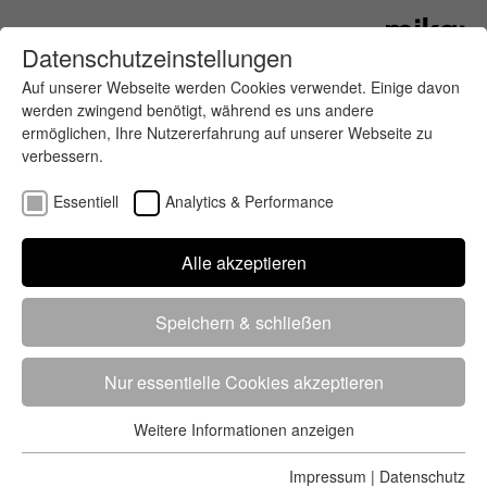
Datenschutzeinstellungen
Auf unserer Webseite werden Cookies verwendet. Einige davon
werden zwingend benötigt, während es uns andere
ermöglichen, Ihre Nutzererfahrung auf unserer Webseite zu
verbessern.
Essentiell
Analytics & Performance
Finde deinen letzten oder nächsten
Alle akzeptieren
Wettkampf
Speichern & schließen
Nur essentielle Cookies akzeptieren
Weitere Informationen anzeigen
Essentiell
5284 Treffer
von 5352 Veranstaltungen
-
Alle
Essentielle Cookies werden für grundlegende Funktionen der
Impressum
|
Datenschutz