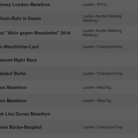
nachzuverfolgen.
 Money London Marathon
Laufen / IPICO
Laufen /Nordic Walking
hein-Ruhr in Essen
/Walking /
Name
_ga
Laufen /Nordic Walking
auf "Aktiv gegen Brustkrebs" 2018
/Walking /
Anbieter
Google Analytics
ch-Wischhöfer-Lauf
Laufen / ChampionChip
Laufzeit
2 Jahre
Batumi Night Race
Dieses Cookie wird von Google Analytics
installiert. Das Cookie wird verwendet, um
elauf Berlin
Laufen / ChampionChip
Besucher-, Sitzungs- und Kampagnendaten zu
berechnen und die Nutzung der Website für den
ton Marathon
Laufen / MikaTag
Zweck
Analysebericht der Website zu verfolgen. Die
Cookies speichern Informationen anonym und
ton Marathon
Laufen / MikaTag
weisen eine randoly generierte Nummer zu, um
eindeutige Besucher zu identifizieren.
nk Linz Donau Marathon
ssen Bücke-Berglauf
Laufen / ChampionChip
Name
_gid