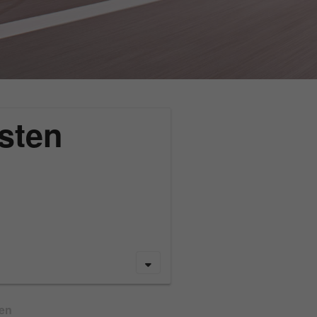
sten
gen