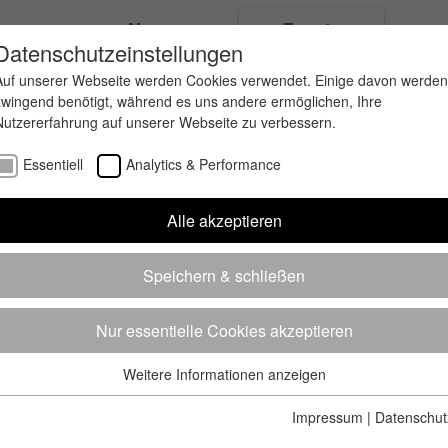
ungen
News
Events
Datenschutzeinstellungen
Auf unserer Webseite werden Cookies verwendet. Einige davon werden
zwingend benötigt, während es uns andere ermöglichen, Ihre
Nutzererfahrung auf unserer Webseite zu verbessern.
Essentiell
Analytics & Performance
Alle akzeptieren
Speichern & schließen
Nur essentielle Cookies akzeptieren
Weitere Informationen anzeigen
Essentiell
Essentielle Cookies werden für grundlegende Funktionen der
Impressum
|
Datenschut
Webseite benötigt. Dadurch ist gewährleistet, dass die Webseite