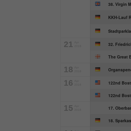
38. Virgin
KKH-Lauf R
Stadtparkl
21
Apr
32. Friedri
2018
The Great 
18
Apr
Organspend
2018
16
Apr
122nd Bos
2018
122nd Bos
15
Apr
17. Oberba
2018
18. Sparka