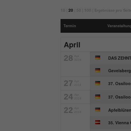
10
20
50
100
|
|
|
|
Ergebnisse pro Seit
Termin
Veranstaltung
April
28
Apr
DAS ZEHN
2018
Gevelsberg
27
Apr
37. Ossiloo
2018
24
Apr
37. Ossiloo
2018
22
Apr
Apfelblüten
2018
35. Vienna