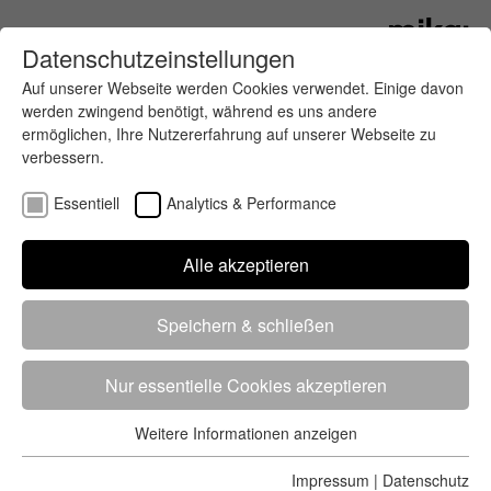
Datenschutzeinstellungen
Auf unserer Webseite werden Cookies verwendet. Einige davon
werden zwingend benötigt, während es uns andere
ermöglichen, Ihre Nutzererfahrung auf unserer Webseite zu
verbessern.
Essentiell
Analytics & Performance
Finde deinen letzten oder nächsten
Alle akzeptieren
Wettkampf
Speichern & schließen
Nur essentielle Cookies akzeptieren
Weitere Informationen anzeigen
Essentiell
5284 Treffer
von 5352 Veranstaltungen
-
Alle
Essentielle Cookies werden für grundlegende Funktionen der
Impressum
|
Datenschutz