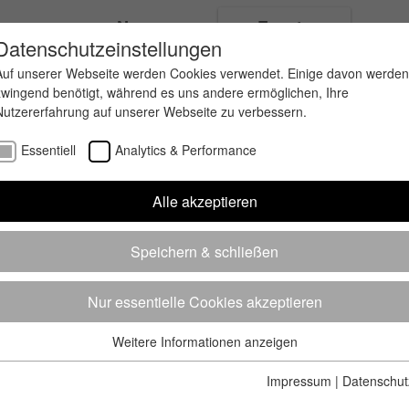
ungen
News
Events
Datenschutzeinstellungen
Auf unserer Webseite werden Cookies verwendet. Einige davon werden
zwingend benötigt, während es uns andere ermöglichen, Ihre
Nutzererfahrung auf unserer Webseite zu verbessern.
Essentiell
Analytics & Performance
Alle akzeptieren
Speichern & schließen
Nur essentielle Cookies akzeptieren
Weitere Informationen anzeigen
Essentiell
Essentielle Cookies werden für grundlegende Funktionen der
Impressum
|
Datenschut
Webseite benötigt. Dadurch ist gewährleistet, dass die Webseite