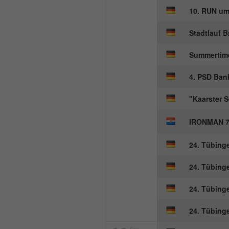
10. RUN u
Stadtlauf 
Summertime
4. PSD Ban
"Kaarster 
IRONMAN 7
24. Tübinge
24. Tübinge
24. Tübinge
24. Tübinge