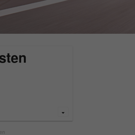
sten
gen