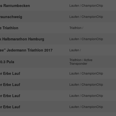
nachzuverfolgen.
ms Rantumbecken
Laufen / ChampionChip
Braunschweig
Laufen / ChampionChip
Name
_ga
 Triathlon
Triathlon /
Anbieter
Google Analytics
k Halbmarathon Hamburg
Laufen / ChampionChip
Laufzeit
2 Jahre
See" Jedermann Triathlon 2017
Laufen /
Dieses Cookie wird von Google Analytics
Triathlon / Active
installiert. Das Cookie wird verwendet, um
0.3 Pula
Transponder
Besucher-, Sitzungs- und Kampagnendaten zu
berechnen und die Nutzung der Website für den
r Erbe Lauf
Laufen / ChampionChip
Zweck
Analysebericht der Website zu verfolgen. Die
Cookies speichern Informationen anonym und
r Erbe Lauf
Laufen / ChampionChip
weisen eine randoly generierte Nummer zu, um
eindeutige Besucher zu identifizieren.
r Erbe Lauf
Laufen / ChampionChip
r Erbe Lauf
Laufen / ChampionChip
Name
_gid