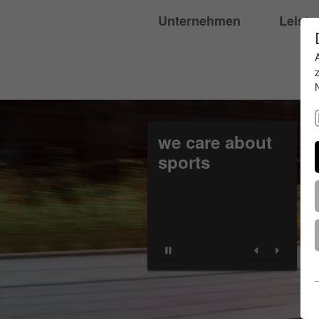
Unternehmen
Leist
we care about
sports