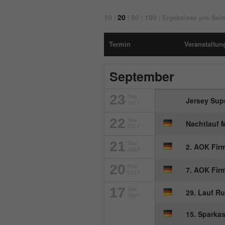
10
20
50
100
|
|
|
|
Ergebnisse pro Seit
Termin
Veranstaltung
September
23
Sep
Jersey Sup
2017
22
Sep
Nachtlauf
2017
21
Sep
2. AOK Fir
2017
20
Sep
7. AOK Fir
2017
17
Sep
29. Lauf R
2017
15. Sparka