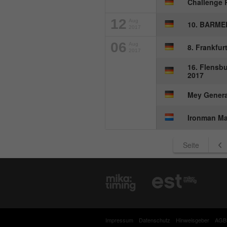
Challenge
12
Aug
10. BARME
2017
06
Aug
8. Frankfurt
2017
16. Flensbu
2017
Mey Genera
Ironman Ma
Seite
Impressum
Datenschutz
Hinweisgeber
AGB