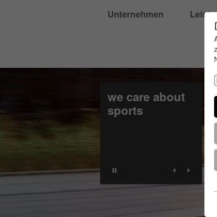
Unternehmen
Leist
we care about
sports