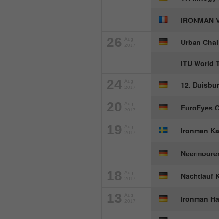
IRONMAN V
26
Aug
Urban Chal
2017
ITU World 
24
Aug
12. Duisb
2017
20
Aug
EuroEyes C
2017
19
Aug
Ironman Ka
2017
Neermoorer
18
Aug
Nachtlauf 
2017
13
Aug
Ironman H
2017