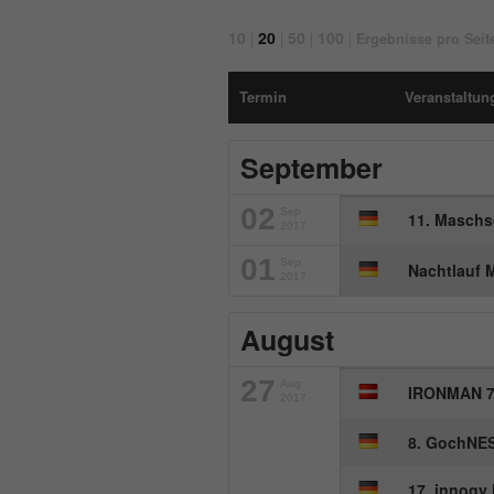
10
20
50
100
|
|
|
|
Ergebnisse pro Seit
Termin
Veranstaltung
September
02
Sep
11. Maschs
2017
01
Sep
Nachtlauf 
2017
August
27
Aug
IRONMAN 70
2017
8. GochNES
17. innogy