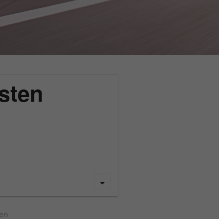
sten
gen