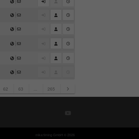
62
63
...
265
mika:timing GmbH © 2026