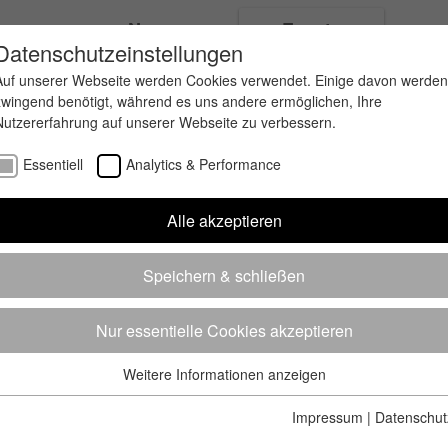
ungen
News
Events
Datenschutzeinstellungen
Auf unserer Webseite werden Cookies verwendet. Einige davon werden
zwingend benötigt, während es uns andere ermöglichen, Ihre
Nutzererfahrung auf unserer Webseite zu verbessern.
Essentiell
Analytics & Performance
Alle akzeptieren
Speichern & schließen
Nur essentielle Cookies akzeptieren
Weitere Informationen anzeigen
Essentiell
Essentielle Cookies werden für grundlegende Funktionen der
Impressum
|
Datenschut
Webseite benötigt. Dadurch ist gewährleistet, dass die Webseite