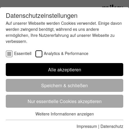
Datenschutzeinstellungen
Auf unserer Webseite werden Cookies verwendet. Einige davon
werden zwingend benötigt, während es uns andere
ermöglichen, Ihre Nutzererfahrung auf unserer Webseite zu
verbessern.
Essentiell
Analytics & Performance
Finde deinen letzten oder nächsten
Alle akzeptieren
Wettkampf
Speichern & schließen
Nur essentielle Cookies akzeptieren
Weitere Informationen anzeigen
Essentiell
5284 Treffer
von 5352 Veranstaltungen
-
Alle
Essentielle Cookies werden für grundlegende Funktionen der
Impressum
|
Datenschutz