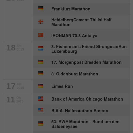
Anbieter
mika-timing.de
Frankfurt Marathon
Name
_pk_id#
Laufzeit
1 Monat
HeidelbergCement Tbilisi Half
Anbieter
hk-net.de
Marathon
Speichert den Zustimmungsstatus des
Zweck
Benutzers für Cookies auf der aktuellen
IRONMAN 70.3 Antalya
Laufzeit
1 Jahr
Domäne.
18
3. Fisherman's Friend StrongmanRun
Okt
Erfasst Statistiken über Besuche des
2015
Luxembourg
Benutzers auf der Website, wie z. B. die
17. Morgenpost Dresden Marathon
Zweck
Anzahl der Besuche, durchschnittliche
Verweildauer auf der Website und welche
8. Oldenburg Marathon
Seiten gelesen wurden.
17
Okt
Limes Run
2015
Name
MATOMO_SESSID
11
Okt
Bank of America Chicago Marathon
2015
Anbieter
stats.hk-net.de
B.A.A. Halfmarathon Boston
53. RWE Marathon - Rund um den
Laufzeit
Session
Baldeneysee