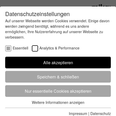
Datenschutzeinstellungen
Auf unserer Webseite werden Cookies verwendet. Einige davon
werden zwingend benötigt, während es uns andere
ermöglichen, Ihre Nutzererfahrung auf unserer Webseite zu
verbessern.
Essentiell
Analytics & Performance
Finde deinen letzten oder nächsten
Alle akzeptieren
Wettkampf
Speichern & schließen
Nur essentielle Cookies akzeptieren
Weitere Informationen anzeigen
Essentiell
5284 Treffer
von 5352 Veranstaltungen
-
Alle
Essentielle Cookies werden für grundlegende Funktionen der
Impressum
|
Datenschutz