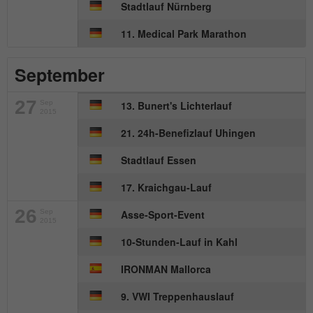
Anbieter
mika-timing.de
Stadtlauf Nürnberg
Name
_pk_id#
Laufzeit
1 Monat
11. Medical Park Marathon
Anbieter
hk-net.de
Speichert den Zustimmungsstatus des
September
Zweck
Benutzers für Cookies auf der aktuellen
Laufzeit
1 Jahr
Domäne.
27
Sep
13. Bunert's Lichterlauf
2015
Erfasst Statistiken über Besuche des
Benutzers auf der Website, wie z. B. die
21. 24h-Benefizlauf Uhingen
Zweck
Anzahl der Besuche, durchschnittliche
Stadtlauf Essen
Verweildauer auf der Website und welche
Seiten gelesen wurden.
17. Kraichgau-Lauf
26
Sep
Asse-Sport-Event
2015
Name
MATOMO_SESSID
10-Stunden-Lauf in Kahl
Anbieter
stats.hk-net.de
IRONMAN Mallorca
Laufzeit
Session
9. VWI Treppenhauslauf