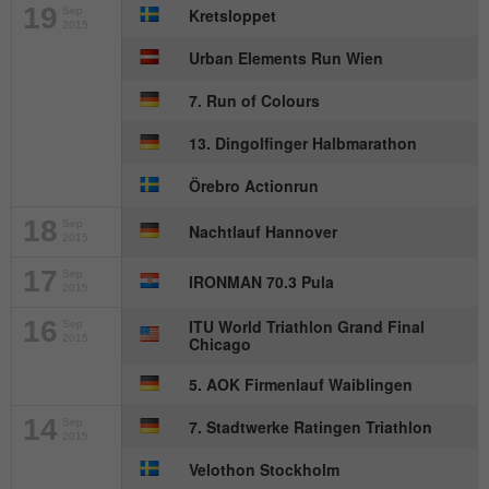
Anbieter
mika-timing.de
19
Sep
Kretsloppet
2015
Name
_pk_id#
Laufzeit
1 Monat
Urban Elements Run Wien
Anbieter
hk-net.de
Speichert den Zustimmungsstatus des
7. Run of Colours
Zweck
Benutzers für Cookies auf der aktuellen
Laufzeit
1 Jahr
13. Dingolfinger Halbmarathon
Domäne.
Erfasst Statistiken über Besuche des
Örebro Actionrun
Benutzers auf der Website, wie z. B. die
18
Sep
Zweck
Anzahl der Besuche, durchschnittliche
Nachtlauf Hannover
2015
Verweildauer auf der Website und welche
17
Seiten gelesen wurden.
Sep
IRONMAN 70.3 Pula
2015
16
ITU World Triathlon Grand Final
Sep
2015
Chicago
Name
MATOMO_SESSID
5. AOK Firmenlauf Waiblingen
Anbieter
stats.hk-net.de
14
Sep
7. Stadtwerke Ratingen Triathlon
2015
Laufzeit
Session
Velothon Stockholm