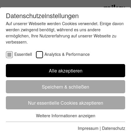
Datenschutzeinstellungen
Auf unserer Webseite werden Cookies verwendet. Einige davon
werden zwingend benötigt, während es uns andere
ermöglichen, Ihre Nutzererfahrung auf unserer Webseite zu
verbessern.
Essentiell
Analytics & Performance
Finde deinen letzten oder nächsten
Alle akzeptieren
Wettkampf
Speichern & schließen
Nur essentielle Cookies akzeptieren
Weitere Informationen anzeigen
Essentiell
5284 Treffer
von 5352 Veranstaltungen
-
Alle
Essentielle Cookies werden für grundlegende Funktionen der
Impressum
|
Datenschutz