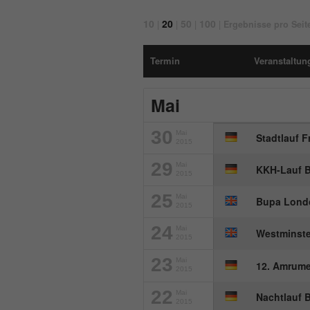
10
20
50
100
|
|
|
|
Ergebnisse pro Seit
Termin
Veranstaltung
Mai
30
Mai
Stadtlauf F
2015
29
Mai
KKH-Lauf B
2015
25
Mai
Bupa Lond
2015
24
Mai
Westminste
2015
23
Mai
12. Amrume
2015
22
Mai
Nachtlauf 
2015