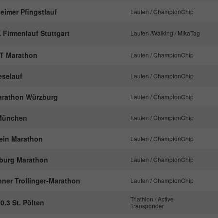
nachzuverfolgen.
eimer Pfingstlauf
Laufen / ChampionChip
 Firmenlauf Stuttgart
Laufen /Walking / MikaTag
Name
_ga
T Marathon
Laufen / ChampionChip
Anbieter
Google Analytics
eselauf
Laufen / ChampionChip
Laufzeit
2 Jahre
Marathon Würzburg
Laufen / ChampionChip
Dieses Cookie wird von Google Analytics
installiert. Das Cookie wird verwendet, um
München
Laufen / ChampionChip
Besucher-, Sitzungs- und Kampagnendaten zu
berechnen und die Nutzung der Website für den
hein Marathon
Laufen / ChampionChip
Zweck
Analysebericht der Website zu verfolgen. Die
Cookies speichern Informationen anonym und
burg Marathon
Laufen / ChampionChip
weisen eine randoly generierte Nummer zu, um
eindeutige Besucher zu identifizieren.
nner Trollinger-Marathon
Laufen / ChampionChip
Triathlon / Active
.3 St. Pölten
Transponder
Name
_gid