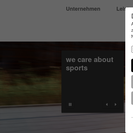
Unternehmen
Leist
we care about
sports