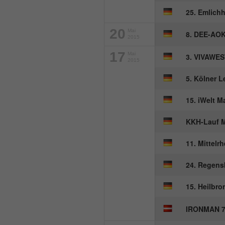
25. Emlichh
20
Mai
8. DEE-AOK
2015
17
Mai
3. VIVAWES
2015
5. Kölner L
15. iWelt 
KKH-Lauf 
11. Mittelr
24. Regens
15. Heilbro
IRONMAN 70