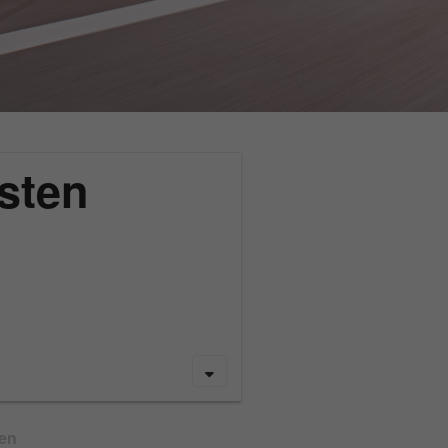
sten
gen