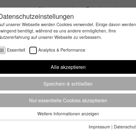
ungen
News
Events
Datenschutzeinstellungen
Auf unserer Webseite werden Cookies verwendet. Einige davon werden
zwingend benötigt, während es uns andere ermöglichen, Ihre
Nutzererfahrung auf unserer Webseite zu verbessern.
Essentiell
Analytics & Performance
Alle akzeptieren
Speichern & schließen
Nur essentielle Cookies akzeptieren
Weitere Informationen anzeigen
Essentiell
Essentielle Cookies werden für grundlegende Funktionen der
Impressum
|
Datenschut
Webseite benötigt. Dadurch ist gewährleistet, dass die Webseite