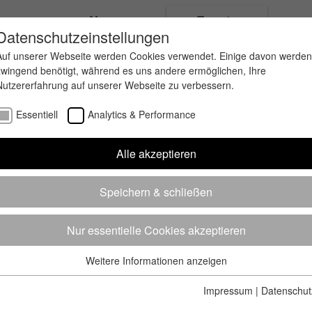
ungen
News
Events
Datenschutzeinstellungen
Auf unserer Webseite werden Cookies verwendet. Einige davon werden
zwingend benötigt, während es uns andere ermöglichen, Ihre
Nutzererfahrung auf unserer Webseite zu verbessern.
Essentiell
Analytics & Performance
Alle akzeptieren
Speichern & schließen
Nur essentielle Cookies akzeptieren
Weitere Informationen anzeigen
Essentiell
Essentielle Cookies werden für grundlegende Funktionen der
Impressum
|
Datenschut
Webseite benötigt. Dadurch ist gewährleistet, dass die Webseite