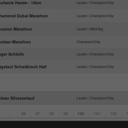
laufserie Hamm - 10km
Laufen / ChampionChip
Anbieter
Google Analytics
hartered Dubai Marathon
Laufen / ChampionChip
Laufzeit
1 Tag
ouston Marathon
Laufen / MikaTag
Dieses Cookie wird von Google Analytics
installiert. Das Cookie wird verwendet, um
velaer-Marathon
ChampionChip
Informationen darüber zu speichern, wie
Besucher eine Website nutzen, und hilft bei der
ger Schleife
Laufen / ChampionChip
Zweck
Erstellung eines Analyseberichts darüber, wie es
der Website geht. Die erhobenen Daten
igslauf Schwäbisch Hall
Laufen / ChampionChip
umfassen die Anzahl der Besucher, die Quelle,
aus der sie stammen, und die Seiten in
anonymisierter Form.
eimer Silvesterlauf
Laufen / ChampionChip
Name
_gat_UA-57168244-1
...
96
97
98
99
100
101
102
Anbieter
Google Analytics