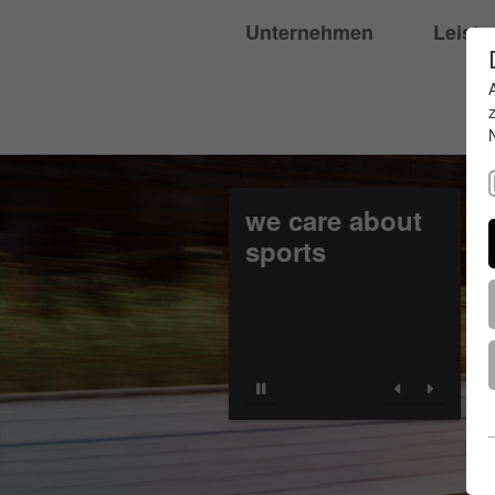
Unternehmen
Leist
we care about
sports