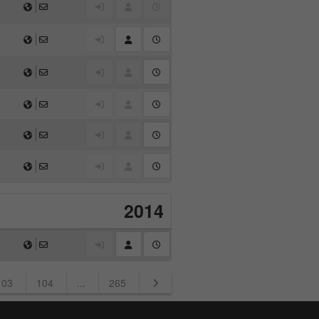
2014
103
104
...
265