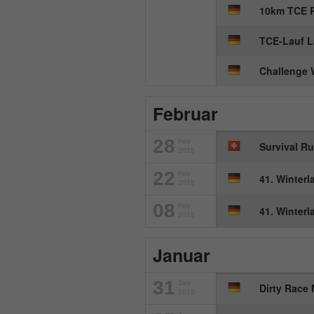
10km TCE 
TCE-Lauf 
Challenge
Februar
28
Feb
Survival Ru
2015
22
Feb
41. Winter
2015
08
Feb
41. Winter
2015
Januar
31
Jan
Dirty Race
2015