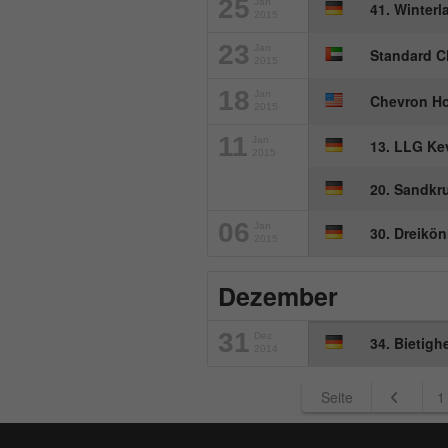
25
Jan
41. Winter
2015
23
Jan
Standard C
2015
18
Jan
Chevron H
2015
11
Jan
13. LLG Ke
2015
20. Sandkru
06
Jan
30. Dreikön
2015
Dezember
31
Dez
34. Bietigh
2014
Seite
1