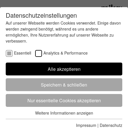
Datenschutzeinstellungen
Auf unserer Webseite werden Cookies verwendet. Einige davon
werden zwingend benötigt, während es uns andere
ermöglichen, Ihre Nutzererfahrung auf unserer Webseite zu
verbessern.
Essentiell
Analytics & Performance
Finde deinen letzten oder nächsten
Alle akzeptieren
Wettkampf
Speichern & schließen
Nur essentielle Cookies akzeptieren
Weitere Informationen anzeigen
Essentiell
5284 Treffer
von 5352 Veranstaltungen
-
Alle
Essentielle Cookies werden für grundlegende Funktionen der
Impressum
|
Datenschutz