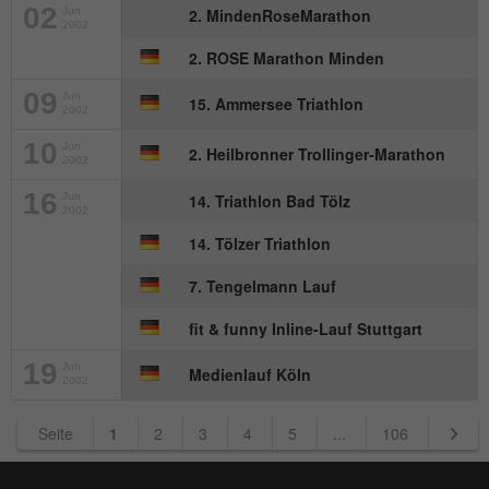
02
Jun
2. MindenRoseMarathon
2002
2. ROSE Marathon Minden
09
Jun
15. Ammersee Triathlon
2002
10
Jun
2. Heilbronner Trollinger-Marathon
2002
16
Jun
14. Triathlon Bad Tölz
2002
14. Tölzer Triathlon
7. Tengelmann Lauf
fit & funny Inline-Lauf Stuttgart
19
Jun
Medienlauf Köln
2002
Seite
1
2
3
4
5
...
106