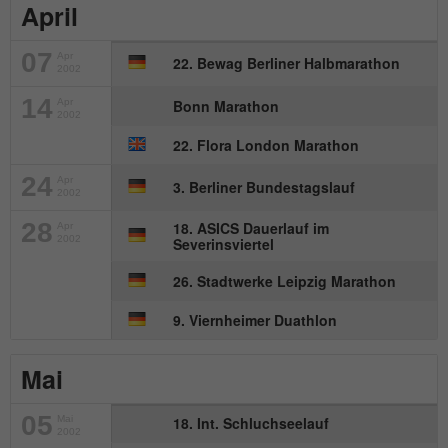
April
07
Apr
22. Bewag Berliner Halbmarathon
2002
14
Apr
Bonn Marathon
2002
22. Flora London Marathon
24
Apr
3. Berliner Bundestagslauf
2002
28
18. ASICS Dauerlauf im
Apr
2002
Severinsviertel
26. Stadtwerke Leipzig Marathon
9. Viernheimer Duathlon
Mai
05
Mai
18. Int. Schluchseelauf
2002