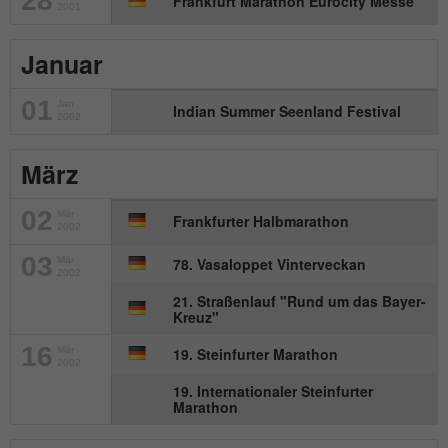
28
Frankfurt Marathon Eurocity Messe
2001
Name
_gat_UA-57168244-1
Januar
Anbieter
Google Analytics
01
Jan
Indian Summer Seenland Festival
Laufzeit
1 Minute
2002
Dies ist ein von Google Analytics
März
gesetztes Cookie. Es wird verwendet, um
Zweck
die von Google auf Websites mit hohem
02
Mär
Frankfurter Halbmarathon
Traffic-Aufkommen aufgezeichnete
2002
Datenmenge zu begrenzen.
03
Mär
78. Vasaloppet Vinterveckan
2002
21. Straßenlauf "Rund um das Bayer-
Kreuz"
16
Mär
19. Steinfurter Marathon
2002
19. Internationaler Steinfurter
Marathon