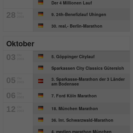
Anbieter
mika-timing.de
Der 4 Millionen Lauf
Name
_pk_id#
28
Laufzeit
1 Monat
Sep
9. 24h-Benefizlauf Uhingen
2003
Anbieter
hk-net.de
30. real,- Berlin-Marathon
Speichert den Zustimmungsstatus des
Zweck
Benutzers für Cookies auf der aktuellen
Laufzeit
1 Jahr
Domäne.
Oktober
Erfasst Statistiken über Besuche des
03
Benutzers auf der Website, wie z. B. die
Okt
5. Göppinger Citylauf
2003
Zweck
Anzahl der Besuche, durchschnittliche
Sparkassen City Classics Gütersloh
Verweildauer auf der Website und welche
Seiten gelesen wurden.
05
3. Sparkasse-Marathon der 3 Länder
Okt
2003
am Bodensee
06
Okt
7. Ford Köln Marathon
Name
MATOMO_SESSID
2003
12
Okt
18. München Marathon
Anbieter
stats.hk-net.de
2003
36. Int. Schwarzwald-Marathon
Laufzeit
Session
4. medien.marathon München