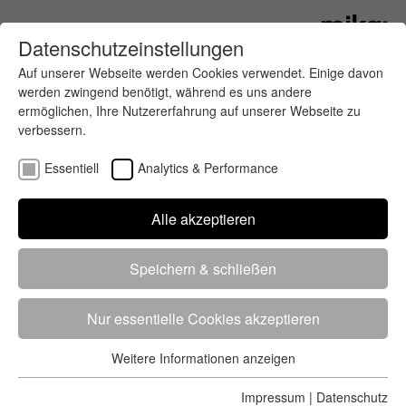
Datenschutzeinstellungen
Auf unserer Webseite werden Cookies verwendet. Einige davon
werden zwingend benötigt, während es uns andere
ermöglichen, Ihre Nutzererfahrung auf unserer Webseite zu
verbessern.
Essentiell
Analytics & Performance
Finde deinen letzten oder nächsten
Alle akzeptieren
Wettkampf
Speichern & schließen
Nur essentielle Cookies akzeptieren
Weitere Informationen anzeigen
Essentiell
5284 Treffer
von 5352 Veranstaltungen
-
Alle
Essentielle Cookies werden für grundlegende Funktionen der
Impressum
|
Datenschutz