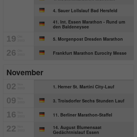
Wird von Matomo genutzt, um
Zweck
Seitenabrufe des Besuchers während der
4. Sauer Lollslauf Bad Hersfeld
Sitzung nachzuverfolgen.
41. Int. Essen Marathon - Rund um
den Baldeneysee
19
Name
_ga
Okt
5. Morgenpost Dresden Marathon
2003
Anbieter
Google Analytics
26
Okt
Frankfurt Marathon Eurocity Messe
2003
Laufzeit
2 Jahre
November
Dieses Cookie wird von Google Analytics
02
installiert. Das Cookie wird verwendet, um
Nov
1. Herner St. Martini City-Lauf
2003
Besucher-, Sitzungs- und
Kampagnendaten zu berechnen und die
09
Nov
3. Troisdorfer Sechs Stunden Lauf
2003
Nutzung der Website für den
Zweck
Analysebericht der Website zu verfolgen.
16
Nov
11. Berliner Marathon-Staffel
2003
Die Cookies speichern Informationen
anonym und weisen eine randoly
22
14. August Blumensaat
Nov
2003
Gedächtnislauf Essen
generierte Nummer zu, um eindeutige