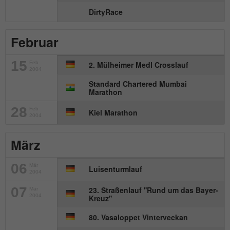
DirtyRace
Februar
15
Feb
2. Mülheimer Medl Crosslauf
2004
Standard Chartered Mumbai
Marathon
28
Feb
Kiel Marathon
2004
März
06
Mär
Luisenturmlauf
2004
07
23. Straßenlauf ''Rund um das Bayer-
Mär
2004
Kreuz''
80. Vasaloppet Vinterveckan