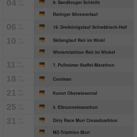
04
Jan
9. Sandkruger Schleife
2004
Name
_gat_UA-57168244-1
Ratinger Silvesterlauf
Anbieter
Google Analytics
06
Jan
19. Dreikönigslauf Schwäbisch-Hall
2004
Laufzeit
1 Minute
10
Jan
Skilanglauf Reit im Winkl
2004
Dies ist ein von Google Analytics
Wintertriathlon Reit im Winkel
gesetztes Cookie. Es wird verwendet, um
11
Zweck
die von Google auf Websites mit hohem
Jan
7. Pulheimer Staffel-Marathon
2004
Traffic-Aufkommen aufgezeichnete
Datenmenge zu begrenzen.
18
Jan
Coolman
2004
21
Jan
Kurort Oberwiesental
2004
25
Jan
5. Elbtunnelmarathon
2004
31
Jan
Dirty Race Murr Crossduathlon
2004
MZ-Triathlon Murr