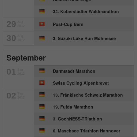
Name
_gat_UA-57168244-1
34. Koberstädter Waldmarathon
Anbieter
Google Analytics
29
Aug
Post-Cup Bern
2012
Laufzeit
1 Minute
30
Aug
3. Suzuki Lake Run Möhnesee
2012
Dies ist ein von Google Analytics
September
gesetztes Cookie. Es wird verwendet, um
Zweck
die von Google auf Websites mit hohem
Traffic-Aufkommen aufgezeichnete
01
Sep
Darmstadt Marathon
2012
Datenmenge zu begrenzen.
Swiss Cycling Alpenbrevet
02
Sep
13. Fränkische Schweiz Marathon
2012
19. Fulda Marathon
3. GochNESS-TRIathlon
6. Maschsee Triathlon Hannover