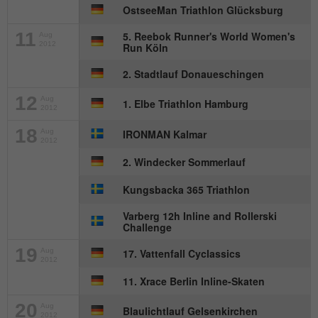
Wird von Matomo genutzt, um
OstseeMan Triathlon Glücksburg
Zweck
Seitenabrufe des Besuchers während der
11
5. Reebok Runner's World Women's
Aug
Sitzung nachzuverfolgen.
2012
Run Köln
2. Stadtlauf Donaueschingen
Name
_ga
12
Aug
1. Elbe Triathlon Hamburg
2012
Anbieter
Google Analytics
18
Aug
IRONMAN Kalmar
2012
Laufzeit
2 Jahre
2. Windecker Sommerlauf
Dieses Cookie wird von Google Analytics
Kungsbacka 365 Triathlon
installiert. Das Cookie wird verwendet, um
Besucher-, Sitzungs- und
Varberg 12h Inline and Rollerski
Challenge
Kampagnendaten zu berechnen und die
Nutzung der Website für den
19
Zweck
Aug
17. Vattenfall Cyclassics
Analysebericht der Website zu verfolgen.
2012
Die Cookies speichern Informationen
11. Xrace Berlin Inline-Skaten
anonym und weisen eine randoly
20
generierte Nummer zu, um eindeutige
Aug
Blaulichtlauf Gelsenkirchen
2012