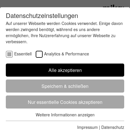
Datenschutzeinstellungen
Auf unserer Webseite werden Cookies verwendet. Einige davon
werden zwingend benötigt, während es uns andere
ermöglichen, Ihre Nutzererfahrung auf unserer Webseite zu
verbessern.
Essentiell
Analytics & Performance
Finde deinen letzten oder nächsten
Alle akzeptieren
Wettkampf
Speichern & schließen
Nur essentielle Cookies akzeptieren
Weitere Informationen anzeigen
Essentiell
5284 Treffer
von 5352 Veranstaltungen
-
Alle
Essentielle Cookies werden für grundlegende Funktionen der
Impressum
|
Datenschutz