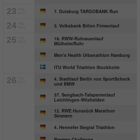
Besucher zu identifizieren.
23
Aug
7. Duisburg TARGOBANK Run
2012
Name
_gid
24
Aug
3. Volksbank Brilon Firmenlauf
2012
Anbieter
Google Analytics
25
18. RWW-Ruhrauenlauf
Aug
2012
Mülheim/Ruhr
Laufzeit
1 Tag
Men's Health Urbanathlon Hamburg
Dieses Cookie wird von Google Analytics
ITU World Triathlon Stockholm
installiert. Das Cookie wird verwendet, um
26
4. Stadtlauf Berlin von SportScheck
Informationen darüber zu speichern, wie
Aug
2012
und BMW
Besucher eine Website nutzen, und hilft
bei der Erstellung eines Analyseberichts
37. Sengbach-Talsperrenlauf
Zweck
Leichlingen-Witzhelden
darüber, wie es der Website geht. Die
erhobenen Daten umfassen die Anzahl
12. RWE Hunsrück Marathon
der Besucher, die Quelle, aus der sie
Simmern
stammen, und die Seiten in
4. Hennefer Siegtal Triathlon
anonymisierter Form.
Bremen Challenge