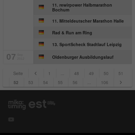
11. rewirpower Halbmarathon
Bochum
11. Mitteldeutscher Marathon Halle
Rad & Run am Ring
13. SportScheck Stadtlauf Leipzig
07
Sep
Oldenburger Ausbildungslauf
2012
Seite
1
...
48
49
50
51
52
53
54
55
56
...
106