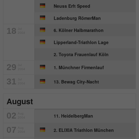
Neuss Erft Speed
Name
_gat_UA-57168244-1
Ladenburg RömerMan
Anbieter
Google Analytics
18
Jul
6. Kölner Halbmarathon
2004
Laufzeit
1 Minute
Lipperland-Triathlon Lage
Dies ist ein von Google Analytics
2. Toyota Frauenlauf Köln
gesetztes Cookie. Es wird verwendet, um
Zweck
die von Google auf Websites mit hohem
29
Jul
1. Münchner Firmenlauf
2004
Traffic-Aufkommen aufgezeichnete
Datenmenge zu begrenzen.
31
Jul
13. Bewag City-Nacht
2004
August
02
Aug
11. HeidelbergMan
2004
07
Aug
2. ELIXIA Triathlon München
2004