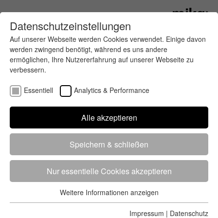
Datenschutzeinstellungen
Auf unserer Webseite werden Cookies verwendet. Einige davon
werden zwingend benötigt, während es uns andere
ermöglichen, Ihre Nutzererfahrung auf unserer Webseite zu
verbessern.
Essentiell
Analytics & Performance
Finde deinen letzten oder nächsten
Alle akzeptieren
Wettkampf
Speichern & schließen
Nur essentielle Cookies akzeptieren
Weitere Informationen anzeigen
Essentiell
5284 Treffer
von 5352 Veranstaltungen
-
Alle
Essentielle Cookies werden für grundlegende Funktionen der
Impressum
|
Datenschutz