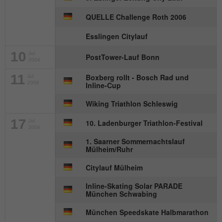
Besucher zu identifizieren.
QUELLE Challenge Roth 2006
Esslingen Citylauf
Name
_gid
10
Jul
PostTower-Lauf Bonn
Anbieter
Google Analytics
2004
11
Boxberg rollt - Bosch Rad und
Jul
Laufzeit
1 Tag
2004
Inline-Cup
Wiking Triathlon Schleswig
Dieses Cookie wird von Google Analytics
installiert. Das Cookie wird verwendet, um
17
Jul
10. Ladenburger Triathlon-Festival
Informationen darüber zu speichern, wie
2004
Besucher eine Website nutzen, und hilft
1. Saarner Sommernachtslauf
bei der Erstellung eines Analyseberichts
Mülheim/Ruhr
Zweck
darüber, wie es der Website geht. Die
Citylauf Mülheim
erhobenen Daten umfassen die Anzahl
der Besucher, die Quelle, aus der sie
Inline-Skating Solar PARADE
stammen, und die Seiten in
München Schwabing
anonymisierter Form.
München Speedskate Halbmarathon