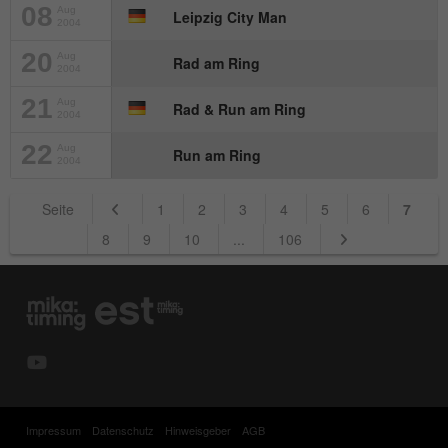
08
Aug
Leipzig City Man
2004
20
Aug
Rad am Ring
2004
21
Aug
Rad & Run am Ring
2004
22
Aug
Run am Ring
2004
Seite
1
2
3
4
5
6
7
8
9
10
...
106
Impressum
Datenschutz
Hinweisgeber
AGB