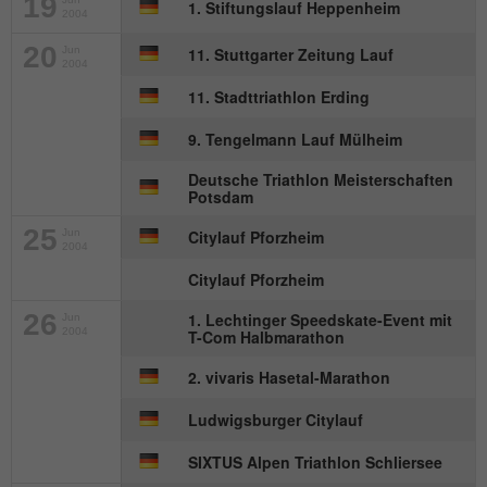
19
Anbieter
mika-timing.de
1. Stiftungslauf Heppenheim
2004
Name
_pk_id#
Laufzeit
1 Monat
20
Jun
11. Stuttgarter Zeitung Lauf
2004
Anbieter
hk-net.de
11. Stadttriathlon Erding
Speichert den Zustimmungsstatus des
Zweck
Benutzers für Cookies auf der aktuellen
Laufzeit
1 Jahr
9. Tengelmann Lauf Mülheim
Domäne.
Deutsche Triathlon Meisterschaften
Erfasst Statistiken über Besuche des
Potsdam
Benutzers auf der Website, wie z. B. die
Zweck
Anzahl der Besuche, durchschnittliche
25
Jun
Citylauf Pforzheim
2004
Verweildauer auf der Website und welche
Seiten gelesen wurden.
Citylauf Pforzheim
26
1. Lechtinger Speedskate-Event mit
Jun
2004
T-Com Halbmarathon
Name
MATOMO_SESSID
2. vivaris Hasetal-Marathon
Anbieter
stats.hk-net.de
Ludwigsburger Citylauf
Laufzeit
Session
SIXTUS Alpen Triathlon Schliersee