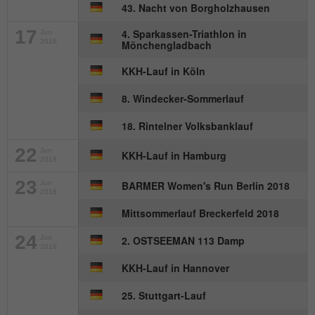
Anbieter
mika-timing.de
43. Nacht von Borgholzhausen
Name
_pk_id#
Laufzeit
1 Monat
17
4. Sparkassen-Triathlon in
Jun
2018
Mönchengladbach
Anbieter
hk-net.de
Speichert den Zustimmungsstatus des
KKH-Lauf in Köln
Zweck
Benutzers für Cookies auf der aktuellen
Laufzeit
1 Jahr
Domäne.
8. Windecker-Sommerlauf
Erfasst Statistiken über Besuche des
18. Rintelner Volksbanklauf
Benutzers auf der Website, wie z. B. die
Zweck
Anzahl der Besuche, durchschnittliche
22
Jun
KKH-Lauf in Hamburg
2018
Verweildauer auf der Website und welche
Seiten gelesen wurden.
23
Jun
BARMER Women's Run Berlin 2018
2018
Mittsommerlauf Breckerfeld 2018
Name
MATOMO_SESSID
24
Jun
2. OSTSEEMAN 113 Damp
2018
Anbieter
stats.hk-net.de
KKH-Lauf in Hannover
Laufzeit
Session
25. Stuttgart-Lauf