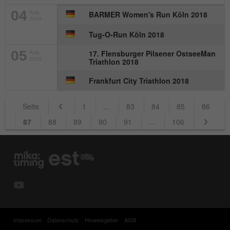
04
Aug
BARMER Women's Run Köln 2018
2018
Tug-O-Run Köln 2018
05
17. Flensburger Pilsener OstseeMan
Aug
2018
Triathlon 2018
Frankfurt City Triathlon 2018
Seite
1
...
83
84
85
86
87
88
89
90
91
...
106
Impressum
Datenschutz
Hinweisgeber
AGB