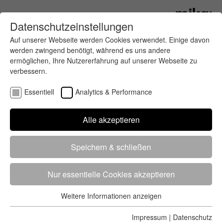
Datenschutzeinstellungen
Auf unserer Webseite werden Cookies verwendet. Einige davon
werden zwingend benötigt, während es uns andere
ermöglichen, Ihre Nutzererfahrung auf unserer Webseite zu
verbessern.
Essentiell
Analytics & Performance
Finde deinen letzten oder nächsten
Alle akzeptieren
Wettkampf
Speichern & schließen
Nur essentielle Cookies akzeptieren
Weitere Informationen anzeigen
Essentiell
5284 Treffer
von 5352 Veranstaltungen
-
Alle
Essentielle Cookies werden für grundlegende Funktionen der
Impressum
|
Datenschutz