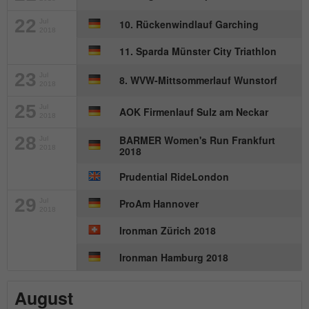
Name
_gat_UA-57168244-1
22
Jul
10. Rückenwindlauf Garching
2018
Anbieter
Google Analytics
11. Sparda Münster City Triathlon
23
Jul
8. WVW-Mittsommerlauf Wunstorf
Laufzeit
1 Minute
2018
25
Jul
AOK Firmenlauf Sulz am Neckar
Dies ist ein von Google Analytics
2018
gesetztes Cookie. Es wird verwendet, um
28
BARMER Women's Run Frankfurt
Jul
Zweck
die von Google auf Websites mit hohem
2018
2018
Traffic-Aufkommen aufgezeichnete
Datenmenge zu begrenzen.
Prudential RideLondon
29
Jul
ProAm Hannover
2018
Ironman Zürich 2018
Ironman Hamburg 2018
August