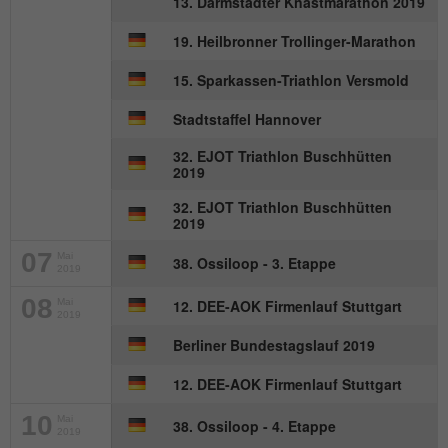
13. Darmstädter Knastmarathon 2019
Wird von Matomo genutzt, um
Zweck
Seitenabrufe des Besuchers während der
19. Heilbronner Trollinger-Marathon
Sitzung nachzuverfolgen.
15. Sparkassen-Triathlon Versmold
Stadtstaffel Hannover
Name
_ga
32. EJOT Triathlon Buschhütten
Anbieter
Google Analytics
2019
32. EJOT Triathlon Buschhütten
Laufzeit
2 Jahre
2019
Dieses Cookie wird von Google Analytics
07
Mai
38. Ossiloop - 3. Etappe
2019
installiert. Das Cookie wird verwendet, um
Besucher-, Sitzungs- und
08
Mai
12. DEE-AOK Firmenlauf Stuttgart
2019
Kampagnendaten zu berechnen und die
Nutzung der Website für den
Berliner Bundestagslauf 2019
Zweck
Analysebericht der Website zu verfolgen.
12. DEE-AOK Firmenlauf Stuttgart
Die Cookies speichern Informationen
anonym und weisen eine randoly
10
Mai
38. Ossiloop - 4. Etappe
generierte Nummer zu, um eindeutige
2019