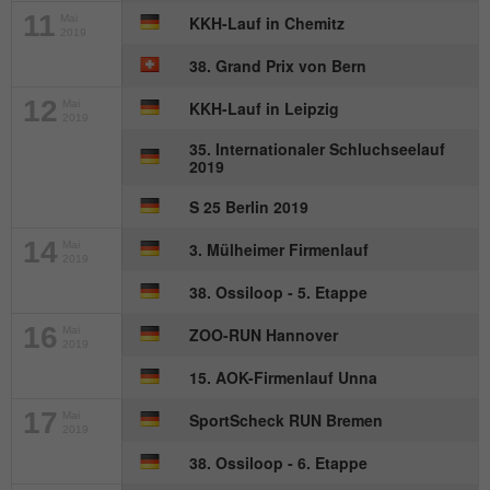
Besucher zu identifizieren.
11
Mai
KKH-Lauf in Chemitz
2019
38. Grand Prix von Bern
Name
_gid
12
Mai
KKH-Lauf in Leipzig
2019
Anbieter
Google Analytics
35. Internationaler Schluchseelauf
2019
Laufzeit
1 Tag
S 25 Berlin 2019
Dieses Cookie wird von Google Analytics
14
Mai
3. Mülheimer Firmenlauf
installiert. Das Cookie wird verwendet, um
2019
Informationen darüber zu speichern, wie
38. Ossiloop - 5. Etappe
Besucher eine Website nutzen, und hilft
bei der Erstellung eines Analyseberichts
16
Mai
ZOO-RUN Hannover
Zweck
2019
darüber, wie es der Website geht. Die
erhobenen Daten umfassen die Anzahl
15. AOK-Firmenlauf Unna
der Besucher, die Quelle, aus der sie
17
Mai
SportScheck RUN Bremen
stammen, und die Seiten in
2019
anonymisierter Form.
38. Ossiloop - 6. Etappe