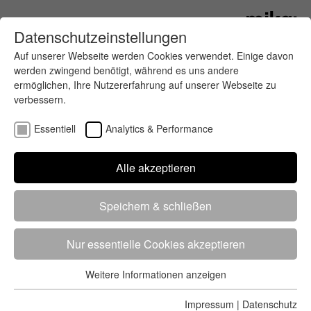
Datenschutzeinstellungen
Auf unserer Webseite werden Cookies verwendet. Einige davon
werden zwingend benötigt, während es uns andere
ermöglichen, Ihre Nutzererfahrung auf unserer Webseite zu
verbessern.
Essentiell
Analytics & Performance
Finde deinen letzten oder nächsten
Alle akzeptieren
Wettkampf
Speichern & schließen
Nur essentielle Cookies akzeptieren
Weitere Informationen anzeigen
Essentiell
5284 Treffer
von 5352 Veranstaltungen
-
Alle
Essentielle Cookies werden für grundlegende Funktionen der
Impressum
|
Datenschutz