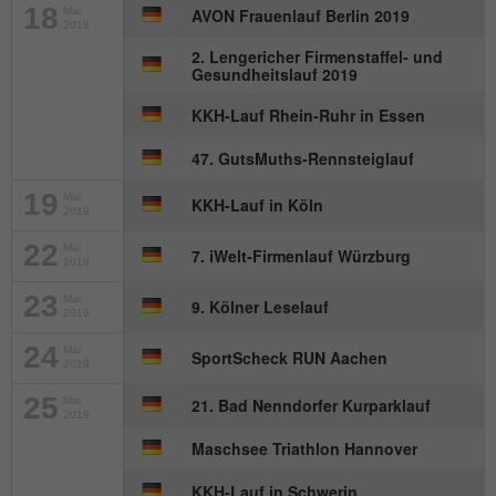
18
Mai
AVON Frauenlauf Berlin 2019
2019
Name
_gat_UA-57168244-1
2. Lengericher Firmenstaffel- und
Gesundheitslauf 2019
Anbieter
Google Analytics
KKH-Lauf Rhein-Ruhr in Essen
Laufzeit
1 Minute
47. GutsMuths-Rennsteiglauf
Dies ist ein von Google Analytics
19
Mai
gesetztes Cookie. Es wird verwendet, um
KKH-Lauf in Köln
2019
Zweck
die von Google auf Websites mit hohem
22
Mai
Traffic-Aufkommen aufgezeichnete
7. iWelt-Firmenlauf Würzburg
2019
Datenmenge zu begrenzen.
23
Mai
9. Kölner Leselauf
2019
24
Mai
SportScheck RUN Aachen
2019
25
Mai
21. Bad Nenndorfer Kurparklauf
2019
Maschsee Triathlon Hannover
KKH-Lauf in Schwerin