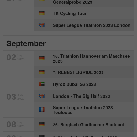
2023
Generalprobe 2023
Besucher zu identifizieren.
TK Cycling Tour
Name
_gid
Super League Triathlon 2023 London
Anbieter
Google Analytics
September
Laufzeit
1 Tag
02
16. Triathlon Hannover am Maschsee
Sep
2023
2023
Dieses Cookie wird von Google Analytics
installiert. Das Cookie wird verwendet, um
7. RENNSTEIGRIDE 2023
Informationen darüber zu speichern, wie
Hyrox Dubai S6 2023
Besucher eine Website nutzen, und hilft
bei der Erstellung eines Analyseberichts
Zweck
03
Sep
London - The Big Half 2023
darüber, wie es der Website geht. Die
2023
erhobenen Daten umfassen die Anzahl
Super League Triathlon 2023
der Besucher, die Quelle, aus der sie
Toulouse
stammen, und die Seiten in
08
Sep
26. Bergisch Gladbacher Stadtlauf
anonymisierter Form.
2023
Sep