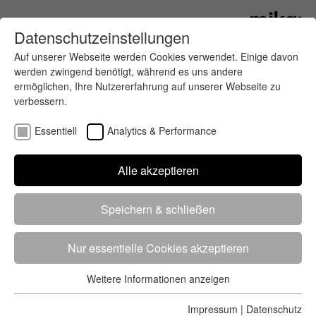
Datenschutzeinstellungen
Auf unserer Webseite werden Cookies verwendet. Einige davon
werden zwingend benötigt, während es uns andere
ermöglichen, Ihre Nutzererfahrung auf unserer Webseite zu
verbessern.
Essentiell
Analytics & Performance
Finde deinen letzten oder nächsten
Alle akzeptieren
Wettkampf
Speichern & schließen
Nur essentielle Cookies akzeptieren
Weitere Informationen anzeigen
Essentiell
5284 Treffer
von 5352 Veranstaltungen
-
Alle
Essentielle Cookies werden für grundlegende Funktionen der
Impressum
|
Datenschutz