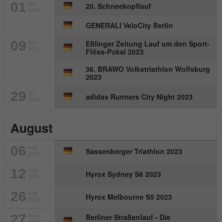
01
Wird von Matomo genutzt, um
Jul
20. Schneekopflauf
2023
Zweck
Seitenabrufe des Besuchers während der
GENERALI VeloCity Berlin
Sitzung nachzuverfolgen.
09
Eßlinger Zeitung Lauf um den Sport-
Jul
2023
Flöss-Pokal 2023
Name
_ga
36. BRAWO Volkstriathlon Wolfsburg
2023
Anbieter
Google Analytics
29
Jul
adidas Runners City Night 2023
2023
Laufzeit
2 Jahre
August
Dieses Cookie wird von Google Analytics
installiert. Das Cookie wird verwendet, um
06
Besucher-, Sitzungs- und
Aug
Sassenberger Triathlon 2023
2023
Kampagnendaten zu berechnen und die
Nutzung der Website für den
12
Aug
Hyrox Sydney S6 2023
Zweck
2023
Analysebericht der Website zu verfolgen.
Die Cookies speichern Informationen
26
Aug
Hyrox Melbourne S5 2023
2023
anonym und weisen eine randoly
generierte Nummer zu, um eindeutige
27
Berliner Straßenlauf - Die
Aug