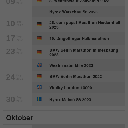
09
8. Welterbelauf Zollverein 2023
2023
Name
_gat_UA-57168244-1
Hyrox Warschau S6 2023
Anbieter
Google Analytics
10
26. ebm-papst Marathon Niedernhall
Sep
2023
2023
Laufzeit
1 Minute
17
Sep
19. Dingolfinger Halbmarathon
2023
Dies ist ein von Google Analytics
23
BMW Berlin Marathon Inlineskating
Sep
gesetztes Cookie. Es wird verwendet, um
2023
2023
Zweck
die von Google auf Websites mit hohem
Westminster Mile 2023
Traffic-Aufkommen aufgezeichnete
Datenmenge zu begrenzen.
24
Sep
BMW Berlin Marathon 2023
2023
Vitality London 10000
30
Sep
Hyrox Malmö S6 2023
2023
Oktober