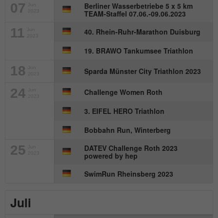
Anbieter
mika-timing.de
07
Berliner Wasserbetriebe 5 x 5 km
Jun
2023
TEAM-Staffel 07.06.-09.06.2023
Name
_pk_id#
Laufzeit
1 Monat
11
Jun
40. Rhein-Ruhr-Marathon Duisburg
Anbieter
hk-net.de
2023
Speichert den Zustimmungsstatus des
19. BRAWO Tankumsee Triathlon
Zweck
Benutzers für Cookies auf der aktuellen
Laufzeit
1 Jahr
Domäne.
18
Jun
Sparda Münster City Triathlon 2023
2023
Erfasst Statistiken über Besuche des
24
Benutzers auf der Website, wie z. B. die
Jun
Challenge Women Roth
2023
Zweck
Anzahl der Besuche, durchschnittliche
3. EIFEL HERO Triathlon
Verweildauer auf der Website und welche
Seiten gelesen wurden.
Bobbahn Run, Winterberg
25
DATEV Challenge Roth 2023
Jun
2023
powered by hep
Name
MATOMO_SESSID
SwimRun Rheinsberg 2023
Anbieter
stats.hk-net.de
Juli
Laufzeit
Session