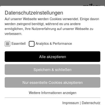
Datenschutzeinstellungen
Auf unserer Webseite werden Cookies verwendet. Einige davon
werden zwingend benötigt, während es uns andere
ermöglichen, Ihre Nutzererfahrung auf unserer Webseite zu
verbessern.
Essentiell
Analytics & Performance
Finde deinen letzten oder nächsten
Alle akzeptieren
Wettkampf
Speichern & schließen
Nur essentielle Cookies akzeptieren
Weitere Informationen anzeigen
Essentiell
5284 Treffer
von 5352 Veranstaltungen
-
Alle
Essentielle Cookies werden für grundlegende Funktionen der
Impressum
|
Datenschutz