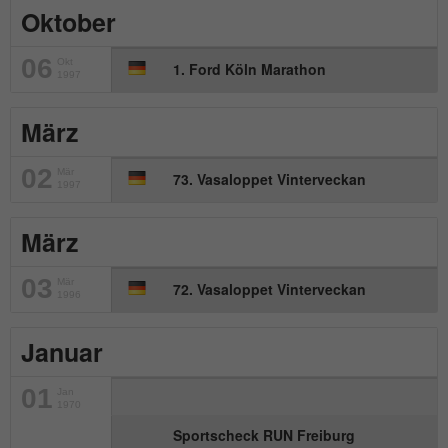
Oktober
06
Okt
1. Ford Köln Marathon
1997
März
02
Mär
73. Vasaloppet Vinterveckan
1997
März
03
Mär
72. Vasaloppet Vinterveckan
1996
Januar
01
Jan
1970
Sportscheck RUN Freiburg