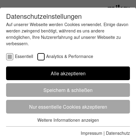
Datenschutzeinstellungen
Auf unserer Webseite werden Cookies verwendet. Einige davon
werden zwingend benötigt, während es uns andere
ermöglichen, Ihre Nutzererfahrung auf unserer Webseite zu
verbessern.
Essentiell
Analytics & Performance
Finde deinen letzten oder nächsten
Alle akzeptieren
Wettkampf
Speichern & schließen
Nur essentielle Cookies akzeptieren
Weitere Informationen anzeigen
Essentiell
5284 Treffer
von 5352 Veranstaltungen
-
Alle
Essentielle Cookies werden für grundlegende Funktionen der
Impressum
|
Datenschutz