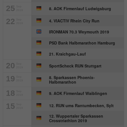
Wird von Matomo genutzt, um
25
Sep
8. AOK Firmenlauf Ludwigsburg
Zweck
Seitenabrufe des Besuchers während der
2019
Sitzung nachzuverfolgen.
22
Sep
4. VIACTIV Rhein City Run
2019
IRONMAN 70.3 Weymouth 2019
Name
_ga
PSD Bank Halbmarathon Hamburg
Anbieter
Google Analytics
21. Kraichgau-Lauf
Laufzeit
2 Jahre
20
Sep
SportScheck RUN Stuttgart
2019
Dieses Cookie wird von Google Analytics
19
8. Sparkassen Phoenix-
Sep
installiert. Das Cookie wird verwendet, um
2019
Halbmarathon
Besucher-, Sitzungs- und
Kampagnendaten zu berechnen und die
18
Sep
9. AOK Firmenlauf Waiblingen
2019
Nutzung der Website für den
Zweck
Analysebericht der Website zu verfolgen.
15
Sep
12. RUN ums Rantumbecken, Sylt
2019
Die Cookies speichern Informationen
12. Wuppertaler Sparkassen
anonym und weisen eine randoly
Crosstriathlon 2019
generierte Nummer zu, um eindeutige