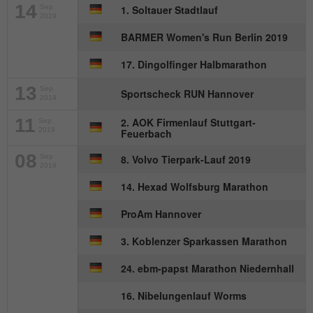
Besucher zu identifizieren.
14
Sep
1. Soltauer Stadtlauf
2019
BARMER Women's Run Berlin 2019
Name
_gid
17. Dingolfinger Halbmarathon
Anbieter
Google Analytics
13
Sep
Sportscheck RUN Hannover
2019
Laufzeit
1 Tag
11
2. AOK Firmenlauf Stuttgart-
Sep
2019
Feuerbach
Dieses Cookie wird von Google Analytics
08
Sep
8. Volvo Tierpark-Lauf 2019
installiert. Das Cookie wird verwendet, um
2019
Informationen darüber zu speichern, wie
14. Hexad Wolfsburg Marathon
Besucher eine Website nutzen, und hilft
bei der Erstellung eines Analyseberichts
ProAm Hannover
Zweck
darüber, wie es der Website geht. Die
erhobenen Daten umfassen die Anzahl
3. Koblenzer Sparkassen Marathon
der Besucher, die Quelle, aus der sie
24. ebm-papst Marathon Niedernhall
stammen, und die Seiten in
anonymisierter Form.
16. Nibelungenlauf Worms