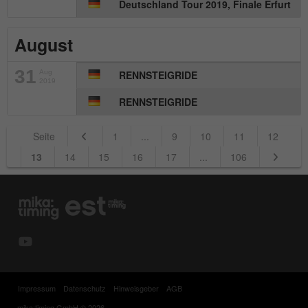
Deutschland Tour 2019, Finale Erfurt
August
31
Aug
RENNSTEIGRIDE
2019
RENNSTEIGRIDE
Seite
1
...
9
10
11
12
13
14
15
16
17
...
106
Impressum
Datenschutz
Hinweisgeber
AGB
mika:timing GmbH © 2026