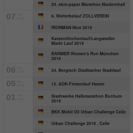
24. ebm-papst Marathon Niedernhall
Name
_gat_UA-57168244-1
07
Sep
6. Welterbelauf ZOLLVEREIN
2019
Anbieter
Google Analytics
IRONMAN Nice 2019
Laufzeit
1 Minute
Katzenöhrchenlauf/Langwedler
Markt Lauf 2019
Dies ist ein von Google Analytics
BARMER Women's Run München
gesetztes Cookie. Es wird verwendet, um
2019
Zweck
die von Google auf Websites mit hohem
Traffic-Aufkommen aufgezeichnete
06
Sep
24. Bergisch Gladbacher Stadtlauf
2019
Datenmenge zu begrenzen.
05
Sep
12. AOK-Firmenlauf Hamm
2019
01
Stadtwerke Halbmarathon Bochum
Sep
2019
2019
BKK Mobil Oil Urban Challenge Celle
Urban Challenge 2019 , Celle