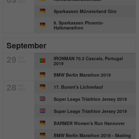
Anbieter
mika-timing.de
2019
Name
_pk_id#
Sparkassen Münsterland Giro
Laufzeit
1 Monat
8. Sparkassen Phoenix-
Anbieter
hk-net.de
Halbmarathon
Speichert den Zustimmungsstatus des
Zweck
Benutzers für Cookies auf der aktuellen
Laufzeit
1 Jahr
Domäne.
September
Erfasst Statistiken über Besuche des
29
IRONMAN 70.3 Cascais, Portugal
Benutzers auf der Website, wie z. B. die
Sep
2019
2019
Zweck
Anzahl der Besuche, durchschnittliche
Verweildauer auf der Website und welche
BMW Berlin Marathon 2019
Seiten gelesen wurden.
28
Sep
17. Bunert's Lichterlauf
2019
Super Leage Triathlon Jersey 2019
Name
MATOMO_SESSID
Super Leage Triathlon Jersey 2019
Anbieter
stats.hk-net.de
BARMER Women's Run Hannover
Laufzeit
Session
BMW Berlin Marathon 2019 - Skating