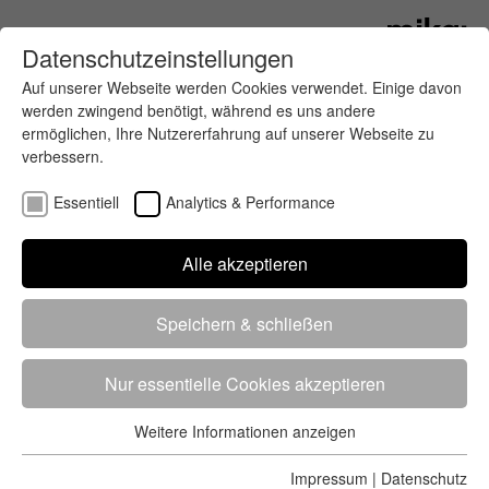
Datenschutzeinstellungen
Auf unserer Webseite werden Cookies verwendet. Einige davon
werden zwingend benötigt, während es uns andere
ermöglichen, Ihre Nutzererfahrung auf unserer Webseite zu
verbessern.
Essentiell
Analytics & Performance
Finde deinen letzten oder nächsten
Alle akzeptieren
Wettkampf
Speichern & schließen
Nur essentielle Cookies akzeptieren
Weitere Informationen anzeigen
Essentiell
5284 Treffer
von 5352 Veranstaltungen
-
Alle
Essentielle Cookies werden für grundlegende Funktionen der
Impressum
|
Datenschutz