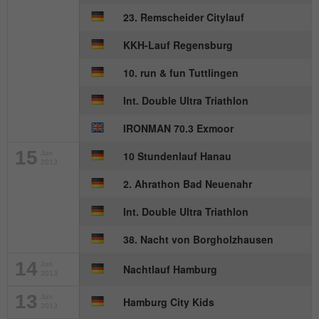
Besucher zu identifizieren.
23. Remscheider Citylauf
KKH-Lauf Regensburg
Name
_gid
10. run & fun Tuttlingen
Anbieter
Google Analytics
Int. Double Ultra Triathlon
Laufzeit
1 Tag
IRONMAN 70.3 Exmoor
Dieses Cookie wird von Google Analytics
15
Jun
10 Stundenlauf Hanau
installiert. Das Cookie wird verwendet, um
2013
Informationen darüber zu speichern, wie
2. Ahrathon Bad Neuenahr
Besucher eine Website nutzen, und hilft
Int. Double Ultra Triathlon
bei der Erstellung eines Analyseberichts
Zweck
darüber, wie es der Website geht. Die
38. Nacht von Borgholzhausen
erhobenen Daten umfassen die Anzahl
der Besucher, die Quelle, aus der sie
14
Jun
Nachtlauf Hamburg
stammen, und die Seiten in
2013
anonymisierter Form.
13
Jun
Hamburg City Kids
2013