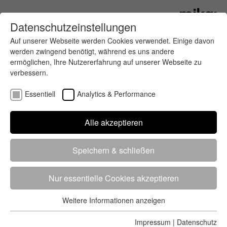
Datenschutzeinstellungen
Auf unserer Webseite werden Cookies verwendet. Einige davon
werden zwingend benötigt, während es uns andere
ermöglichen, Ihre Nutzererfahrung auf unserer Webseite zu
verbessern.
Essentiell
Analytics & Performance
Finde deinen letzten oder nächsten
Alle akzeptieren
Wettkampf
Speichern & schließen
Nur essentielle Cookies akzeptieren
Weitere Informationen anzeigen
Essentiell
5284 Treffer
von 5352 Veranstaltungen
-
Alle
Essentielle Cookies werden für grundlegende Funktionen der
Impressum
|
Datenschutz