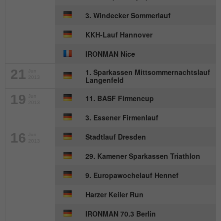
Wird von Matomo genutzt, um
3. Windecker Sommerlauf
Zweck
Seitenabrufe des Besuchers während der
Sitzung nachzuverfolgen.
KKH-Lauf Hannover
IRONMAN Nice
Name
_ga
21
1. Sparkassen Mittsommernachtslauf
Jun
2013
Langenfeld
Anbieter
Google Analytics
19
Jun
11. BASF Firmencup
Laufzeit
2 Jahre
2013
3. Essener Firmenlauf
Dieses Cookie wird von Google Analytics
16
Jun
Stadtlauf Dresden
installiert. Das Cookie wird verwendet, um
2013
Besucher-, Sitzungs- und
29. Kamener Sparkassen Triathlon
Kampagnendaten zu berechnen und die
Nutzung der Website für den
9. Europawochelauf Hennef
Zweck
Analysebericht der Website zu verfolgen.
Die Cookies speichern Informationen
Harzer Keiler Run
anonym und weisen eine randoly
generierte Nummer zu, um eindeutige
IRONMAN 70.3 Berlin