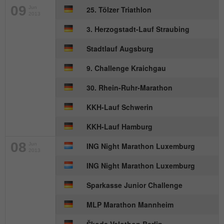
09
Jun
25. Tölzer Triathlon
Name
_gat_UA-57168244-1
2013
3. Herzogstadt-Lauf Straubing
Anbieter
Google Analytics
Stadtlauf Augsburg
Laufzeit
1 Minute
9. Challenge Kraichgau
Dies ist ein von Google Analytics
30. Rhein-Ruhr-Marathon
gesetztes Cookie. Es wird verwendet, um
Zweck
die von Google auf Websites mit hohem
KKH-Lauf Schwerin
Traffic-Aufkommen aufgezeichnete
Datenmenge zu begrenzen.
KKH-Lauf Hamburg
08
Jun
ING Night Marathon Luxemburg
2013
ING Night Marathon Luxemburg
Sparkasse Junior Challenge
MLP Marathon Mannheim