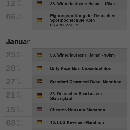
12
Feb
38. Winterlaufserie Hamm - 15km
2012
Name
_gat_UA-57168244-1
06
Eignungsprüfung der Deutschen
Feb
2012
Sporthochschule Köln
Anbieter
Google Analytics
06.-08.02.2012
Laufzeit
1 Minute
Januar
Dies ist ein von Google Analytics
29
gesetztes Cookie. Es wird verwendet, um
Jan
38. Winterlaufserie Hamm - 10km
2012
Zweck
die von Google auf Websites mit hohem
Traffic-Aufkommen aufgezeichnete
28
Jan
Dirty Race Murr Crossduathlon
2012
Datenmenge zu begrenzen.
27
Jan
Standard Chartered Dubai Marathon
2012
21
33. Deutscher Sparkassen-
Jan
2012
Skilanglauf
15
Jan
Chevron Houston Marathon
2012
08
Jan
10. LLG Kevelaer-Marathon
2012