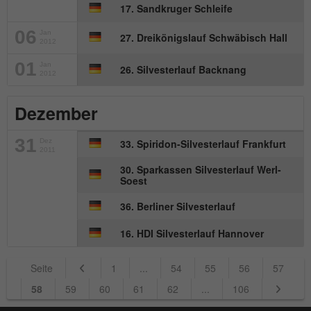
17. Sandkruger Schleife
06
Jan
27. Dreikönigslauf Schwäbisch Hall
2012
01
Jan
26. Silvesterlauf Backnang
2012
Dezember
31
Dez
33. Spiridon-Silvesterlauf Frankfurt
2011
30. Sparkassen Silvesterlauf Werl-
Soest
36. Berliner Silvesterlauf
16. HDI Silvesterlauf Hannover
Seite
1
...
54
55
56
57
58
59
60
61
62
...
106