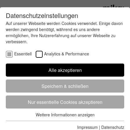
Datenschutzeinstellungen
Auf unserer Webseite werden Cookies verwendet. Einige davon
werden zwingend benötigt, während es uns andere
ermöglichen, Ihre Nutzererfahrung auf unserer Webseite zu
verbessern.
Essentiell
Analytics & Performance
Finde deinen letzten oder nächsten
Alle akzeptieren
Wettkampf
Speichern & schließen
Nur essentielle Cookies akzeptieren
Weitere Informationen anzeigen
Essentiell
5284 Treffer
von 5352 Veranstaltungen
-
Alle
Essentielle Cookies werden für grundlegende Funktionen der
Impressum
|
Datenschutz