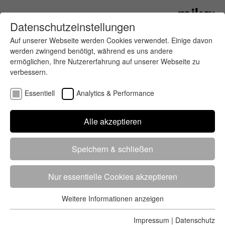
Datenschutzeinstellungen
Auf unserer Webseite werden Cookies verwendet. Einige davon
werden zwingend benötigt, während es uns andere
ermöglichen, Ihre Nutzererfahrung auf unserer Webseite zu
verbessern.
Essentiell
Analytics & Performance
Finde deinen letzten oder nächsten
Alle akzeptieren
Wettkampf
Speichern & schließen
Nur essentielle Cookies akzeptieren
Weitere Informationen anzeigen
Essentiell
5284 Treffer
von 5352 Veranstaltungen
-
Alle
Essentielle Cookies werden für grundlegende Funktionen der
Impressum
|
Datenschutz