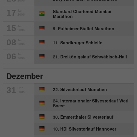
2006
Name
_gat_UA-57168244-1
17
Standard Chartered Mumbai
Jan
2006
Marathon
Anbieter
Google Analytics
15
Jan
9. Pulheimer Staffel-Marathon
2006
Laufzeit
1 Minute
08
Jan
11. Sandkruger Schleife
2006
Dies ist ein von Google Analytics
06
Jan
gesetztes Cookie. Es wird verwendet, um
21. Dreikönigslauf Schwäbisch-Hall
2006
Zweck
die von Google auf Websites mit hohem
Traffic-Aufkommen aufgezeichnete
Dezember
Datenmenge zu begrenzen.
31
Dez
22. Silvesterlauf München
2005
24. Internationaler Silvesterlauf Werl
Soest
30. Emmerthaler Silvesterlauf
10. HDI Silvesterlauf Hannover