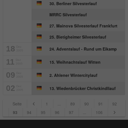
30. Berliner Silvesterlauf
MRRC Silvesterlauf
27. Mainova Silvesterlauf Frankfurt
25. Bietigheimer Silvesterlauf
18
Dez
24. Adventslauf - Rund um Eikamp
2005
11
Dez
15. Weihnachtslauf Witten
2005
09
Dez
2. Ahlener Wintercitylauf
2005
02
Dez
13. Wiedenbrücker Christkindllauf
2005
Seite
1
...
89
90
91
92
93
94
95
96
97
...
106