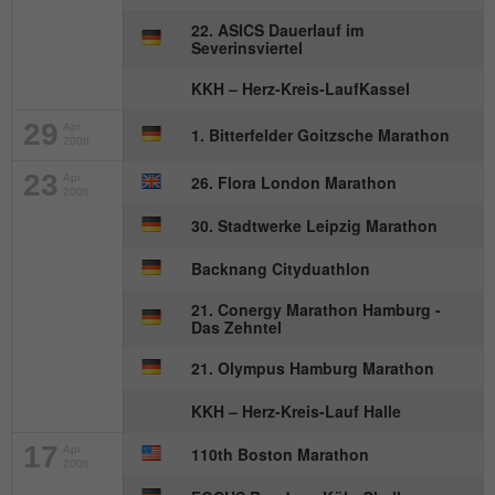
Anbieter
mika-timing.de
22. ASICS Dauerlauf im
Name
_pk_id#
Severinsviertel
Laufzeit
1 Monat
Anbieter
hk-net.de
KKH – Herz-Kreis-LaufKassel
Speichert den Zustimmungsstatus des
Zweck
Benutzers für Cookies auf der aktuellen
29
Apr
Laufzeit
1 Jahr
1. Bitterfelder Goitzsche Marathon
2006
Domäne.
23
Apr
26. Flora London Marathon
Erfasst Statistiken über Besuche des
2006
Benutzers auf der Website, wie z. B. die
30. Stadtwerke Leipzig Marathon
Zweck
Anzahl der Besuche, durchschnittliche
Verweildauer auf der Website und welche
Backnang Cityduathlon
Seiten gelesen wurden.
21. Conergy Marathon Hamburg -
Das Zehntel
Name
MATOMO_SESSID
21. Olympus Hamburg Marathon
Anbieter
stats.hk-net.de
KKH – Herz-Kreis-Lauf Halle
17
Apr
110th Boston Marathon
Laufzeit
Session
2006