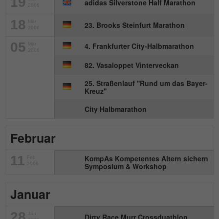
19
adidas Silverstone Half Marathon
Besucher zu identifizieren.
2006
18
Mär
23. Brooks Steinfurt Marathon
2006
Name
_gid
05
Mär
4. Frankfurter City-Halbmarathon
2006
Anbieter
Google Analytics
82. Vasaloppet Vinterveckan
Laufzeit
1 Tag
25. Straßenlauf ''Rund um das Bayer-
Kreuz''
Dieses Cookie wird von Google Analytics
City Halbmarathon
installiert. Das Cookie wird verwendet, um
Informationen darüber zu speichern, wie
Februar
Besucher eine Website nutzen, und hilft
bei der Erstellung eines Analyseberichts
Zweck
darüber, wie es der Website geht. Die
11
KompAs Kompetentes Altern sichern
Feb
2006
Symposium & Workshop
erhobenen Daten umfassen die Anzahl
der Besucher, die Quelle, aus der sie
stammen, und die Seiten in
Januar
anonymisierter Form.
28
Jan
Dirty Race Murr Crossduathlon