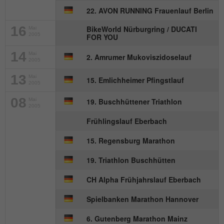
Anbieter
mika-timing.de
22. AVON RUNNING Frauenlauf Berlin
Name
_pk_id#
Laufzeit
1 Monat
16
BikeWorld Nürburgring / DUCATI
Mai
2005
FOR YOU
Anbieter
hk-net.de
Speichert den Zustimmungsstatus des
14
Mai
Zweck
Benutzers für Cookies auf der aktuellen
2. Amrumer Mukoviszidoselauf
Laufzeit
1 Jahr
2005
Domäne.
13
Mai
15. Emlichheimer Pfingstlauf
Erfasst Statistiken über Besuche des
2005
Benutzers auf der Website, wie z. B. die
08
Mai
19. Buschhüttener Triathlon
Zweck
Anzahl der Besuche, durchschnittliche
2005
Verweildauer auf der Website und welche
Frühlingslauf Eberbach
Seiten gelesen wurden.
15. Regensburg Marathon
19. Triathlon Buschhütten
Name
MATOMO_SESSID
CH Alpha Frühjahrslauf Eberbach
Anbieter
stats.hk-net.de
Spielbanken Marathon Hannover
Laufzeit
Session
6. Gutenberg Marathon Mainz