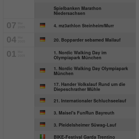
Wird von Matomo genutzt, um
Spielbanken Marathon
Zweck
Seitenabrufe des Besuchers während der
Niedersachsen
Sitzung nachzuverfolgen.
07
Mai
4. mz3athlon Steinheim/Murr
2005
Name
_ga
04
Mai
20. Bopparder sebamed Mailauf
2005
Anbieter
Google Analytics
01
1. Nordic Walking Day im
Mai
2005
Olympiapark München
Laufzeit
2 Jahre
1. Nordic Walking Day Olympiapark
München
Dieses Cookie wird von Google Analytics
17. Hander Volkslauf Rund um die
installiert. Das Cookie wird verwendet, um
Diepeschrather Mühle
Besucher-, Sitzungs- und
Kampagnendaten zu berechnen und die
21. Internationaler Schluchseelauf
Nutzung der Website für den
Zweck
3. Maisel's FunRun Bayreuth
Analysebericht der Website zu verfolgen.
Die Cookies speichern Informationen
3. Pleidelsheimer Süwag-Lauf
anonym und weisen eine randoly
generierte Nummer zu, um eindeutige
BIKE-Festival Garda Trentino