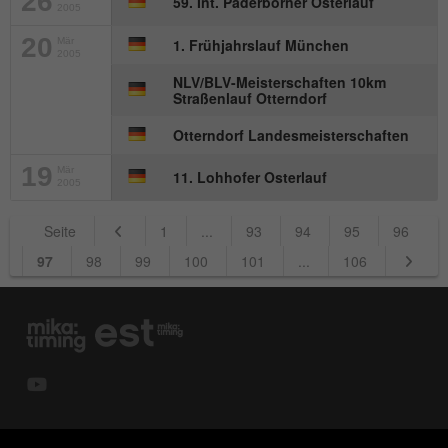
26
59. Int. Paderborner Osterlauf
2005
20
Mär
1. Frühjahrslauf München
2005
NLV/BLV-Meisterschaften 10km
Straßenlauf Otterndorf
Otterndorf Landesmeisterschaften
19
Mär
11. Lohhofer Osterlauf
2005
Seite
1
...
93
94
95
96
97
98
99
100
101
...
106