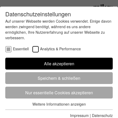
Datenschutzeinstellungen
Auf unserer Webseite werden Cookies verwendet. Einige davon
werden zwingend benötigt, während es uns andere
ermöglichen, Ihre Nutzererfahrung auf unserer Webseite zu
verbessern.
Essentiell
Analytics & Performance
Finde deinen letzten oder nächsten
Alle akzeptieren
Wettkampf
Speichern & schließen
Nur essentielle Cookies akzeptieren
Weitere Informationen anzeigen
Essentiell
5284 Treffer
von 5352 Veranstaltungen
-
Alle
Essentielle Cookies werden für grundlegende Funktionen der
Impressum
|
Datenschutz