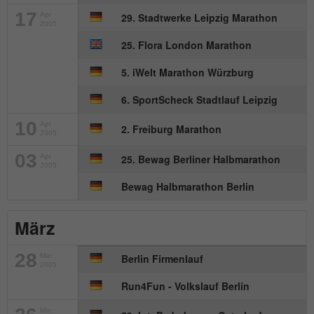
17
Apr
29. Stadtwerke Leipzig Marathon
Name
_gat_UA-57168244-1
2005
25. Flora London Marathon
Anbieter
Google Analytics
5. iWelt Marathon Würzburg
Laufzeit
1 Minute
6. SportScheck Stadtlauf Leipzig
Dies ist ein von Google Analytics
10
Apr
2. Freiburg Marathon
gesetztes Cookie. Es wird verwendet, um
2005
Zweck
die von Google auf Websites mit hohem
03
Apr
25. Bewag Berliner Halbmarathon
Traffic-Aufkommen aufgezeichnete
2005
Datenmenge zu begrenzen.
Bewag Halbmarathon Berlin
März
28
Mär
Berlin Firmenlauf
2005
Run4Fun - Volkslauf Berlin
Mär