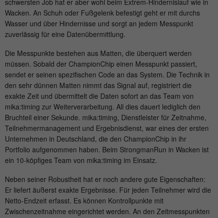
Anbieter
mika-timing.de
schwersten Job hat er aber wohl beim Extrem-Hindernislauf wie in
Wacken. An Schuh oder Fußgelenk befestigt geht er mit durchs
Name
_pk_id#
Laufzeit
1 Monat
Wasser und über Hindernisse und sorgt an jedem Messpunkt
zuverlässig für eine Datenübermittlung.
Anbieter
hk-net.de
Speichert den Zustimmungsstatus des
Die Messpunkte bestehen aus Matten, die überquert werden
Zweck
Benutzers für Cookies auf der aktuellen
Laufzeit
1 Jahr
müssen. Sobald der ChampionChip einen Messpunkt passiert,
Domäne.
sendet er seinen spezifischen Code an das System. Die Technik in
Erfasst Statistiken über Besuche des
den sehr dünnen Matten nimmt das Signal auf, registriert die
Benutzers auf der Website, wie z. B. die
exakte Zeit und übermittelt die Daten sofort an das Team von
Zweck
Anzahl der Besuche, durchschnittliche
mika:timing zur Weiterverarbeitung. All dies dauert lediglich den
Verweildauer auf der Website und welche
Bruchteil einer Sekunde. mika:timing, Dienstleister für Zeitnahme,
Seiten gelesen wurden.
Teilnehmermanagement und Ergebnisdienst, war eines der ersten
Unternehmen in Deutschland, die den ChampionChip in ihr
Portfolio aufgenommen haben. Beim StrongmanRun in Wacken ist
Name
MATOMO_SESSID
ein 10-köpfiges Team von mika:timing im Einsatz.
Neben seiner Robustheit hat er noch andere gute Eigenschaften:
Anbieter
stats.hk-net.de
Er liefert äußerst exakte Ergebnisse. Für jeden Teilnehmer wird die
Netto-Endzeit erfasst. Es können Kontrollpunkte mit
Laufzeit
Session
Zwischenzeitnahme eingerichtet werden. An den Zeitmesspunkten