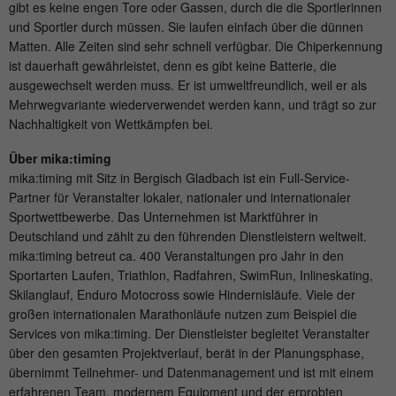
gibt es keine engen Tore oder Gassen, durch die die Sportlerinnen
Wird von Matomo genutzt, um
und Sportler durch müssen. Sie laufen einfach über die dünnen
Zweck
Seitenabrufe des Besuchers während der
Matten. Alle Zeiten sind sehr schnell verfügbar. Die Chiperkennung
Sitzung nachzuverfolgen.
ist dauerhaft gewährleistet, denn es gibt keine Batterie, die
ausgewechselt werden muss. Er ist umweltfreundlich, weil er als
Mehrwegvariante wiederverwendet werden kann, und trägt so zur
Name
_ga
Nachhaltigkeit von Wettkämpfen bei.
Anbieter
Google Analytics
Über mika:timing
mika:timing mit Sitz in Bergisch Gladbach ist ein Full-Service-
Laufzeit
2 Jahre
Partner für Veranstalter lokaler, nationaler und internationaler
Sportwettbewerbe. Das Unternehmen ist Marktführer in
Dieses Cookie wird von Google Analytics
Deutschland und zählt zu den führenden Dienstleistern weltweit.
installiert. Das Cookie wird verwendet, um
mika:timing betreut ca. 400 Veranstaltungen pro Jahr in den
Besucher-, Sitzungs- und
Sportarten Laufen, Triathlon, Radfahren, SwimRun, Inlineskating,
Kampagnendaten zu berechnen und die
Skilanglauf, Enduro Motocross sowie Hindernisläufe. Viele der
Nutzung der Website für den
großen internationalen Marathonläufe nutzen zum Beispiel die
Zweck
Analysebericht der Website zu verfolgen.
Services von mika:timing. Der Dienstleister begleitet Veranstalter
Die Cookies speichern Informationen
über den gesamten Projektverlauf, berät in der Planungsphase,
anonym und weisen eine randoly
übernimmt Teilnehmer- und Datenmanagement und ist mit einem
generierte Nummer zu, um eindeutige
erfahrenen Team, modernem Equipment und der erprobten