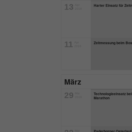
13
Harter Einsatz für Zei
Apr
2016
11
Zeitmessung beim Bos
Apr
2016
März
29
Technologieeinsatz be
Mär
Marathon
2016
Paderborner Osterlauf
Mär