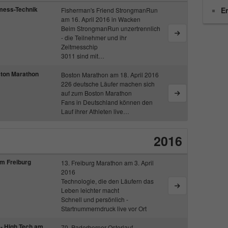
nachzuverfolgen.
tmess-Technik
E
Fisherman's Friend StrongmanRun
am 16. April 2016 in Wacken
Beim StrongmanRun unzertrennlich
- die Teilnehmer und ihr
Name
_ga
Zeitmesschip
3011 sind mit…
Anbieter
Google Analytics
ton Marathon
Boston Marathon am 18. April 2016
226 deutsche Läufer machen sich
Laufzeit
2 Jahre
auf zum Boston Marathon
Fans in Deutschland können den
Dieses Cookie wird von Google Analytics
Lauf ihrer Athleten live…
installiert. Das Cookie wird verwendet, um
Besucher-, Sitzungs- und Kampagnendaten zu
2016
berechnen und die Nutzung der Website für den
Zweck
Analysebericht der Website zu verfolgen. Die
im Freiburg
13. Freiburg Marathon am 3. April
Cookies speichern Informationen anonym und
2016
weisen eine randoly generierte Nummer zu, um
Technologie, die den Läufern das
eindeutige Besucher zu identifizieren.
Leben leichter macht
Schnell und persönlich -
Startnummerndruck live vor Ort
Name
_gid
 - High Tech am
70. Paderborner Osterlauf