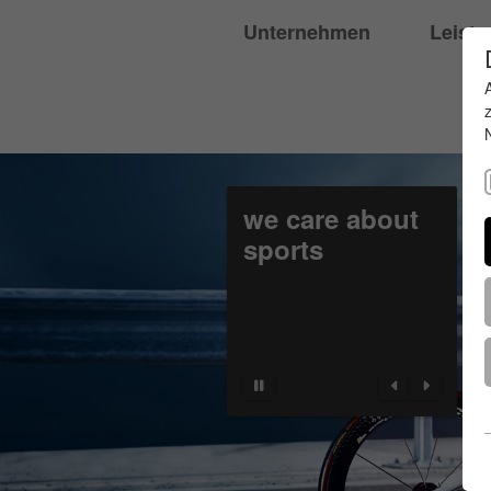
Unternehmen
Leist
we care about
sports