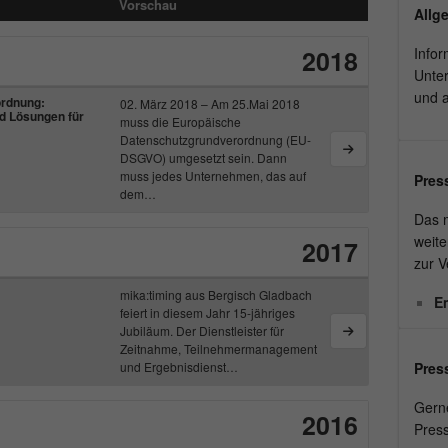
Laufzeit
1 Monat
Vorschau
Name
_pk_id#
Allg
Speichert den Zustimmungsstatus des
2018
Infor
Anbieter
hk-net.de
Zweck
Benutzers für Cookies auf der aktuellen
Unte
Domäne.
und 
Laufzeit
1 Jahr
rdnung:
02. März 2018 – Am 25.Mai 2018
d Lösungen für
muss die Europäische
Datenschutzgrundverordnung (EU-
Erfasst Statistiken über Besuche des Benutzers
DSGVO) umgesetzt sein. Dann
auf der Website, wie z. B. die Anzahl der
muss jedes Unternehmen, das auf
Zweck
Pres
Besuche, durchschnittliche Verweildauer auf der
dem…
Website und welche Seiten gelesen wurden.
Das m
weite
2017
zur V
Name
MATOMO_SESSID
mika:timing aus Bergisch Gladbach
E
feiert in diesem Jahr 15-jähriges
Anbieter
stats.hk-net.de
Jubiläum. Der Dienstleister für
Zeitnahme, Teilnehmermanagement
und Ergebnisdienst…
Press
Laufzeit
Session
Gern
Wird von Matomo genutzt, um Seitenabrufe des
2016
Press
Zweck
Besuchers während der Sitzung