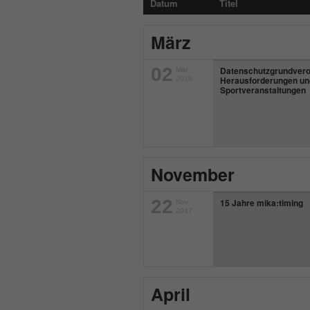
Datum
Titel
März
02
Datenschutzgrundvero
Mär
Herausforderungen un
2018
Sportveranstaltungen
November
22
15 Jahre mika:timing
Nov
2017
April