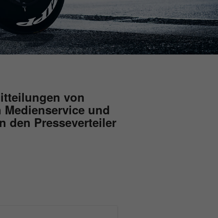
mitteilungen von
n Medienservice und
n den Presseverteiler