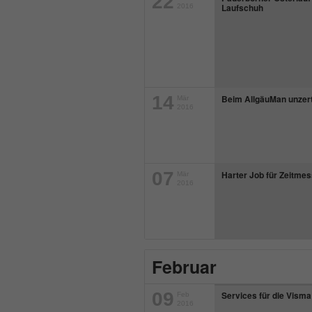
22
Laufschuh
2016
14
Beim AllgäuMan unzert
Mär
2016
07
Harter Job für Zeitme
Mär
2016
Februar
09
Services für die Visma
Feb
2016