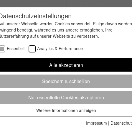
ungen
News
Events
Datenschutzeinstellungen
Auf unserer Webseite werden Cookies verwendet. Einige davon werden
zwingend benötigt, während es uns andere ermöglichen, Ihre
Nutzererfahrung auf unserer Webseite zu verbessern.
Essentiell
Analytics & Performance
Alle akzeptieren
Speichern & schließen
Nur essentielle Cookies akzeptieren
Weitere Informationen anzeigen
Essentiell
Essentielle Cookies werden für grundlegende Funktionen der
Impressum
|
Datenschut
Webseite benötigt. Dadurch ist gewährleistet, dass die Webseite