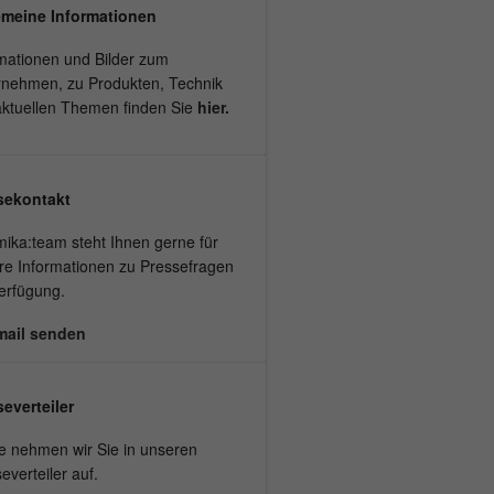
emeine Informationen
mationen und Bilder zum
rnehmen, zu Produkten, Technik
aktuellen Themen finden Sie
hier.
sekontakt
ika:team steht Ihnen gerne für
re Informationen zu Pressefragen
erfügung.
mail senden
everteiler
e nehmen wir Sie in unseren
everteiler auf.