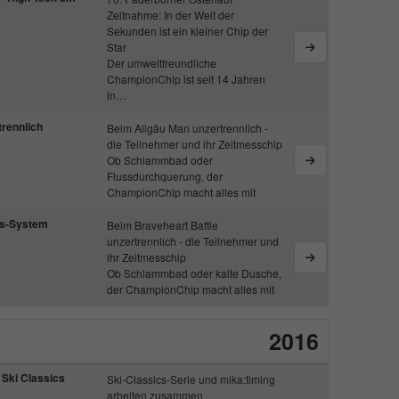
Zeitnahme: In der Welt der
Anbieter
Google Analytics
Sekunden ist ein kleiner Chip der
Star
Der umweltfreundliche
Laufzeit
1 Tag
ChampionChip ist seit 14 Jahren
in…
Dieses Cookie wird von Google Analytics
rennlich
Beim Allgäu Man unzertrennlich -
installiert. Das Cookie wird verwendet, um
die Teilnehmer und ihr Zeitmesschip
Informationen darüber zu speichern, wie
Ob Schlammbad oder
Besucher eine Website nutzen, und hilft bei der
Flussdurchquerung, der
Zweck
Erstellung eines Analyseberichts darüber, wie es
ChampionChip macht alles mit
der Website geht. Die erhobenen Daten
ss-System
Beim Braveheart Battle
umfassen die Anzahl der Besucher, die Quelle,
unzertrennlich - die Teilnehmer und
aus der sie stammen, und die Seiten in
ihr Zeitmesschip
anonymisierter Form.
Ob Schlammbad oder kalte Dusche,
der ChampionChip macht alles mit
Name
_gat_UA-57168244-1
2016
Anbieter
Google Analytics
 Ski Classics
Ski-Classics-Serie und mika:timing
arbeiten zusammen